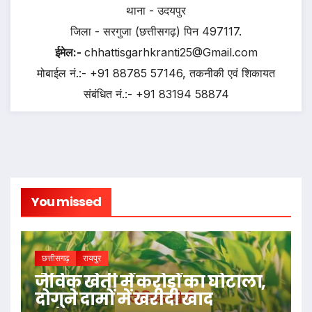
थाना - उदयपुर
जिला - सरगुजा (छत्तीसगढ़) पिन 497117.
ईमेल:-
chhattisgarhkranti25@Gmail.com
मोबाईल नं.:- +91 88785 57146, तकनीकी एवं शिकायत
संबंधित नं.:- +91 83194 58874
You missed
छत्तीसगढ़
रायपुर
जैविक खेती में करोड़ों का घोटाला,
दोगुने दामों में खरीदी खाद