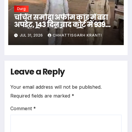
Durg
चर्चित समोदा अफीम कांड में बड़ा
अपडेट, 143 दिन बाद कोर्ट में 939
पन्नों की चार्जशीट दाखिल
JUL 31, 2026
CHHATTISGARH KRANTI
Leave a Reply
Your email address will not be published.
Required fields are marked
*
Comment
*