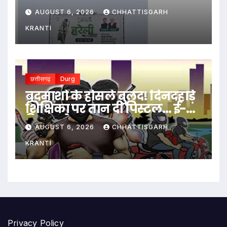
सरकार को घेरा
AUGUST 6, 2026
CHHATTISGARH
KRANTI
छत्तीसगढ़
Durg
बदमाशों के हौसले बुलंद! दिनदहाड़े
शिक्षिका पर तान दी पिस्टल… ई-
रिक्शा रोककर लूट…
AUGUST 6, 2026
CHHATTISGARH
KRANTI
Privacy Policy