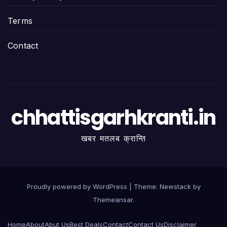
Terms
Contact
chhattisgarhkranti.in
खबर मतलब क्रान्ति
Proudly powered by WordPress
|
Theme:
Newstack
by
Themeansar
.
Home
About
Abut Us
Best Deals
Contact
Contact Us
Disclaimer