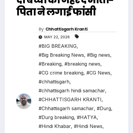
पिता ने लगाई फांसी
By
Chhattisgarh Kranti
MAY 22, 2026
#BIG BREAKING
,
#Big Breaking News
,
#Big news
,
#Breaking
,
#breaking news
,
#CG crime breaking
,
#CG News
,
#chhattisgarh
,
#chhattisgarh hindi samachar
,
#CHHATTISGARH KRANTI
,
#Chhattisgarh samachar
,
#Durg
,
#Durg breaking
,
#HATYA
,
#Hindi Khabar
,
#Hindi News
,