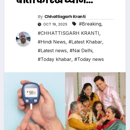
By
Chhattisgarh Kranti
#Breaking
,
OCT 19, 2025
#CHHATTISGARH KRANTI
,
#Hindi News
,
#Latest Khabar
,
#Latest news
,
#Nai Delhi
,
#Today khabar
,
#Today news