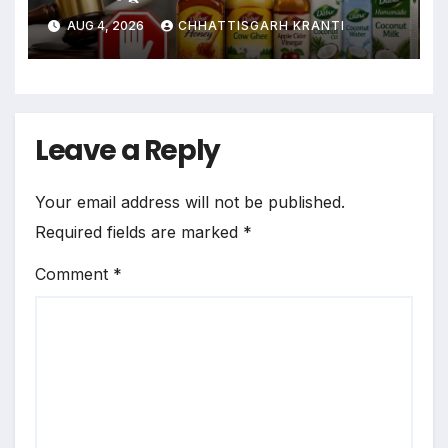
लगाया बैन
AUG 4, 2026
CHHATTISGARH KRANTI
Leave a Reply
Your email address will not be published.
Required fields are marked
*
Comment
*