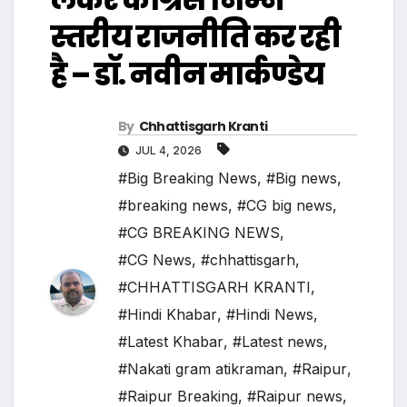
स्तरीय राजनीति कर रही
है – डॉ. नवीन मार्कण्डेय
By
Chhattisgarh Kranti
JUL 4, 2026
#Big Breaking News
,
#Big news
,
#breaking news
,
#CG big news
,
#CG BREAKING NEWS
,
#CG News
,
#chhattisgarh
,
#CHHATTISGARH KRANTI
,
#Hindi Khabar
,
#Hindi News
,
#Latest Khabar
,
#Latest news
,
#Nakati gram atikraman
,
#Raipur
,
#Raipur Breaking
,
#Raipur news
,