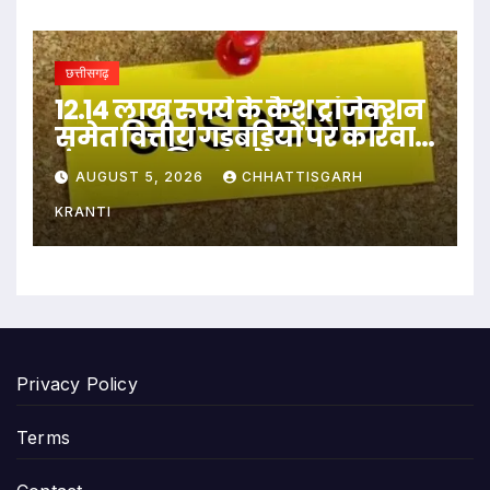
छत्तीसगढ़
12.14 लाख रुपये के कैश ट्रांजेक्शन
समेत वित्तीय गड़बड़ियों पर कार्रवाई,
पंचायत सचिव सस्पेंड…
AUGUST 5, 2026
CHHATTISGARH
KRANTI
Privacy Policy
Terms