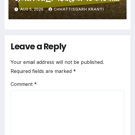
पंचायत सचिव सस्पेंड…
AUG 5, 2026
CHHATTISGARH KRANTI
Leave a Reply
Your email address will not be published.
Required fields are marked
*
Comment
*