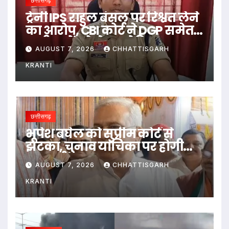
छत्तीसगढ़
ट्रेनी IPS राहुल बंसल पर रिश्वत लेने
का आरोप, CBI कोर्ट ने DGP समेत
सभी पक्षों को भेजा नोटिस
AUGUST 7, 2026
CHHATTISGARH
KRANTI
छत्तीसगढ़
भूपेश बघेल को सुप्रीम कोर्ट से
झटका, चुनाव याचिका पर होगी
सुनवाई
AUGUST 7, 2026
CHHATTISGARH
KRANTI