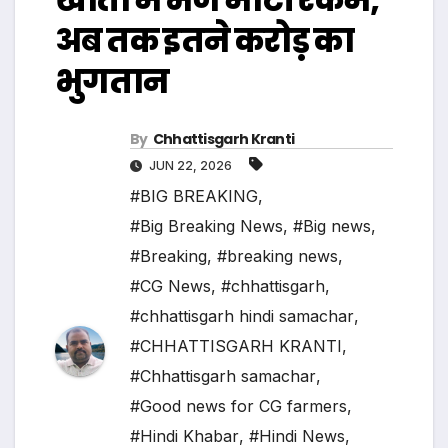
अब तक इतने करोड़ का
भुगतान
By
Chhattisgarh Kranti
JUN 22, 2026
#BIG BREAKING
,
#Big Breaking News
,
#Big news
,
#Breaking
,
#breaking news
,
#CG News
,
#chhattisgarh
,
#chhattisgarh hindi samachar
,
#CHHATTISGARH KRANTI
,
#Chhattisgarh samachar
,
#Good news for CG farmers
,
#Hindi Khabar
,
#Hindi News
,