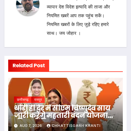
व्यापार देश विदेश इत्यादि की ताजा और
नियमित खबरें आप तक पहुंच सकें।
नियमित खबरों के लिए जुड़े रहिए हमारे
साथ। जय जोहार ।
Related Post
छत्तीसगढ़
रायपुर
थोड़ी ही देर में सीएम विष्णुदेव साय
जारी करेंगे महतारी वंदन योजना
की 30वीं किस्त
AUG 7, 2026
CHHATTISGARH KRANTI