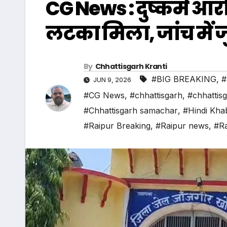
CG News : दुष्कर्म आरो
लटका मिला, जांच में ज
By
Chhattisgarh Kranti
#BIG BREAKING
,
#
JUN 9, 2026
#CG News
,
#chhattisgarh
,
#chhattis
#Chhattisgarh samachar
,
#Hindi Kha
#Raipur Breaking
,
#Raipur news
,
#Ra