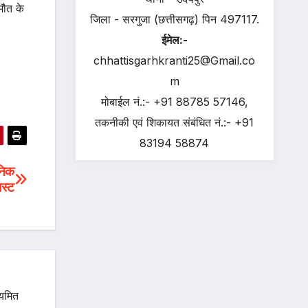
मौत के
जिला - सरगुजा (छत्तीसगढ़) पिन 497117.
ईमेल:-
chhattisgarhkranti25@Gmail.co
m
मोबाईल नं.:- +91 88785 57146,
तकनीकी एवं शिकायत संबंधित नं.:- +91
83194 58874
निक
िस्ट
ियमित