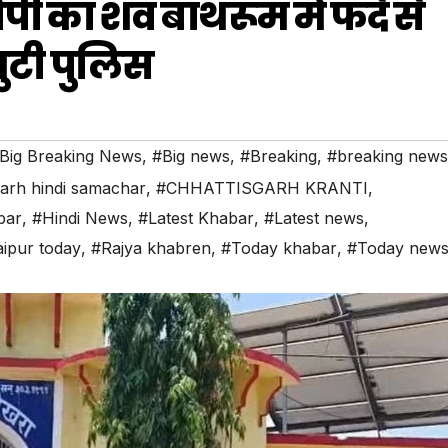
पी का शव बाथरूम में फंदे से
ुटी पुलिस
Big Breaking News
,
#Big news
,
#Breaking
,
#breaking news
garh hindi samachar
,
#CHHATTISGARH KRANTI
,
bar
,
#Hindi News
,
#Latest Khabar
,
#Latest news
,
ipur today
,
#Rajya khabren
,
#Today khabar
,
#Today new