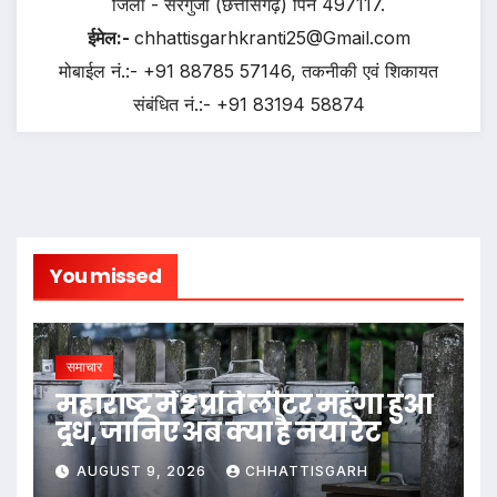
जिला - सरगुजा (छत्तीसगढ़) पिन 497117.
ईमेल:-
chhattisgarhkranti25@Gmail.com
मोबाईल नं.:- +91 88785 57146, तकनीकी एवं शिकायत
संबंधित नं.:- +91 83194 58874
You missed
समाचार
महाराष्ट्र में ₹2 प्रति लीटर महंगा हुआ
दूध, जानिए अब क्या है नया रेट
AUGUST 9, 2026
CHHATTISGARH