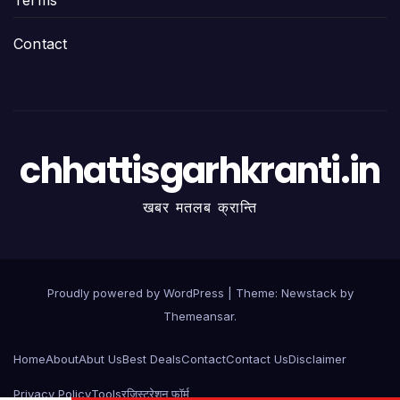
Terms
Contact
chhattisgarhkranti.in
खबर मतलब क्रान्ति
Proudly powered by WordPress
|
Theme:
Newstack
by
Themeansar
.
Home
About
Abut Us
Best Deals
Contact
Contact Us
Disclaimer
Privacy Policy
Tools
रजिस्ट्रेशन फॉर्म