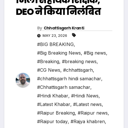
DEO ने किया निलंबित
By
Chhattisgarh Kranti
MAY 23, 2026
#BIG BREAKING
,
#Big Breaking News
,
#Big news
,
#Breaking
,
#breaking news
,
#CG News
,
#chhattisgarh
,
#chhattisgarh hindi samachar
,
#Chhattisgarh samachar
,
#Hindi Khabar
,
#Hindi News
,
#Latest Khabar
,
#Latest news
,
#Raipur Breaking
,
#Raipur news
,
#Raipur today
,
#Rajya khabren
,