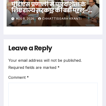
पीडीएस प्रणाली में पारदर्शिता के
लिए राज्य सरकार की बड़ी पहल-
रायपुर, दुर्ग और बिलासपुर में तीन
AUG 8, 2026
CHHATTISGARH KRANTI
‘अन्नपूर्ति ग्रेन एटीएम‘ का शुभारंभ
Leave a Reply
Your email address will not be published.
Required fields are marked
*
Comment
*