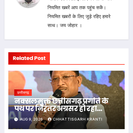
नियमित खबरें आप तक पहुंच सकें।
नियमित खबरों के लिए जुड़े रहिए हमारे
साथ। जय जोहार ।
Related Post
छत्तीसगढ़
नक्सलमुक्त छत्तीसगढ़ प्रगति के
पथ पर निरंतर अग्रसर हो रहा
-मुख्यमंत्री साय
AUG 9, 2026
CHHATTISGARH KRANTI