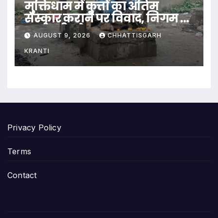
मुक्तिधाम में कुत्तों का अंतिम
संस्कार कराने पर विवाद, निगम ने
कर्मचारी को हटाया
AUGUST 9, 2026
CHHATTISGARH
KRANTI
Privacy Policy
Terms
Contact