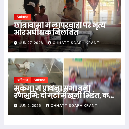
Sukma
छात्रावासों में लापरवाही पर भृत्य
और अधीक्षक निलंबित
JUN 27, 2026
CHHATTISGARH KRANTI
छत्तीसगढ़
Sukma
सुकमा में प्रार्थना सभा बनी
रणभूमि: दो गुटों में खूनी भिड़ंत, कई
ग्रामीण घायल, गांव में बढ़ा तनाव
JUN 2, 2026
CHHATTISGARH KRANTI