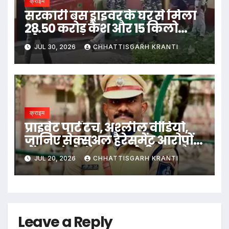
क्राइम
सरकारी बस ड्राइवर के घर से मिला
28.50 करोड़ कैश और 15 किलो
सोना
JUL 30, 2026
CHHATTISGARH KRANTI
क्राइम
प्राइवेट पार्ट टच, अश्लील वीडियो,
जानिए सेक्सुअल हैरेसमेंट आरोपों
में बुरा फंसे उदय कृष्ण रेड्डी IPS कौन
JUL 20, 2026
CHHATTISGARH KRANTI
Leave a Reply