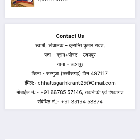
Contact Us
स्वामी, संचालक – क्रान्ति कुमार रावत,
पता – ग्राम+पोस्ट - उदयपुर
थाना - उदयपुर
जिला - सरगुजा (छत्तीसगढ़) पिन 497117.
ईमेल:-
chhattisgarhkranti25@Gmail.com
मोबाईल नं.:- +91 88785 57146, तकनीकी एवं शिकायत
संबंधित नं.:- +91 83194 58874