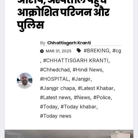
आक्रोशित परिजन और
पुलिस
By
Chhattisgarh Kranti
#BREKING
,
#cg
MAR 31, 2025
,
#CHHATTISGARH KRANTI
,
#Chhedchad
,
#Hindi News
,
#HOSPITAL
,
#Janjgir
,
#Janjgir chapa
,
#Latest Khabar
,
#Latest news
,
#News
,
#Police
,
#Today
,
#Today khabar
,
#Today news