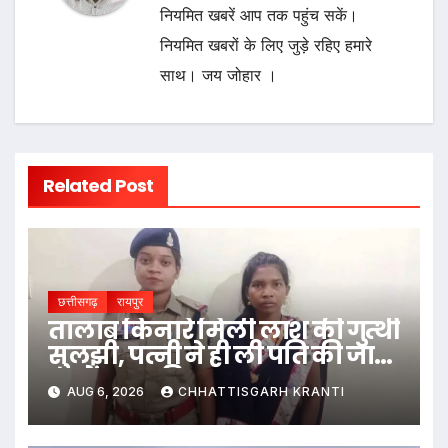
नियमित खबरें आप तक पहुंच सकें।
नियमित खबरों के लिए जुड़े रहिए हमारे
साथ। जय जोहार ।
Related Post
छत्तीसगढ़
रायपुर
तालाब किनारे मिली लाश की गुत्थी
सुलझी, पत्नी ने ही ली पति की जान,
जानें हत्या की वजह
AUG 6, 2026
CHHATTISGARH KRANTI