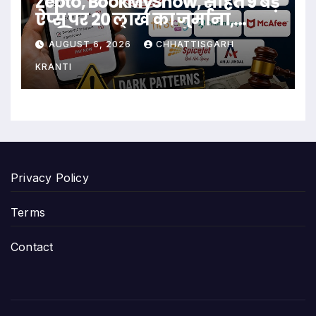
Zepto, BookMyShow, सहित 9 बड़े
ऐप्स पर 20 लाख का जुर्माना,
जानिए क्या है मामला
AUGUST 6, 2026
CHHATTISGARH
KRANTI
Privacy Policy
Terms
Contact