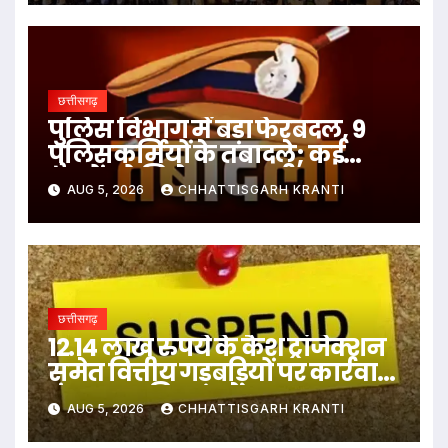
छत्तीसगढ़
पुलिस विभाग में बड़ा फेरबदल, 9
पुलिसकर्मियों के तबादले; कई
थानों को मिले नए प्रभारी
AUG 5, 2026
CHHATTISGARH KRANTI
छत्तीसगढ़
12.14 लाख रुपये के कैश ट्रांजेक्शन
समेत वित्तीय गड़बड़ियों पर कार्रवाई,
पंचायत सचिव सस्पेंड…
AUG 5, 2026
CHHATTISGARH KRANTI