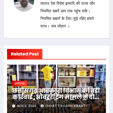
व्यापार देश विदेश इत्यादि की ताजा और
नियमित खबरें आप तक पहुंच सकें।
नियमित खबरों के लिए जुड़े रहिए हमारे
साथ। जय जोहार ।
Related Post
छत्तीसगढ़
छत्तीसगढ़ आबकारी विभाग की बड़ी
कार्रवाई : ओवररेटिंग मामले में दो
आबकारी उप निरीक्षक निलंबित
AUG 5, 2026
CHHATTISGARH KRANTI