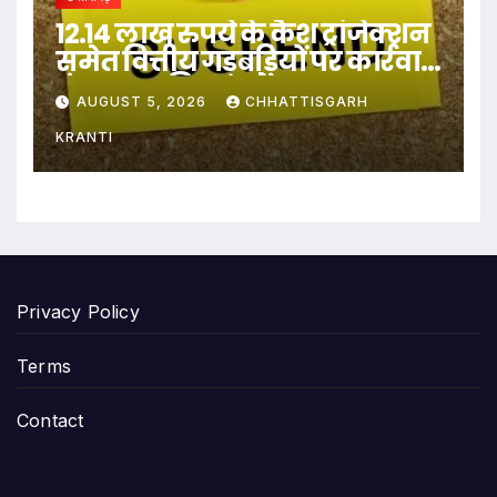
12.14 लाख रुपये के कैश ट्रांजेक्शन
समेत वित्तीय गड़बड़ियों पर कार्रवाई,
पंचायत सचिव सस्पेंड…
AUGUST 5, 2026
CHHATTISGARH
KRANTI
Privacy Policy
Terms
Contact