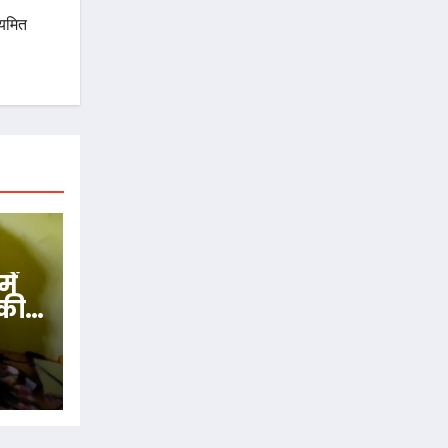
ियमित
ें
 की