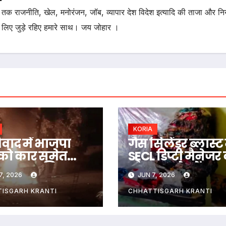
तक राजनीति, खेल, मनोरंजन, जॉब, व्यापार देश विदेश इत्यादि की ताजा और न
 लिए जुड़े रहिए हमारे साथ। जय जोहार ।
KORIA
िवाद में भाजपा
गैस सिलेंडर ब्लास्ट म
 को कार समेत
SECL डिप्टी मैनेजर
ा जलाया, शिक्षक
मौत, इलाके में मचा
7, 2026
JUN 7, 2026
ी इलाज के दौरान
हड़कंप
 मचा हड़कंप…
ISGARH KRANTI
CHHATTISGARH KRANTI