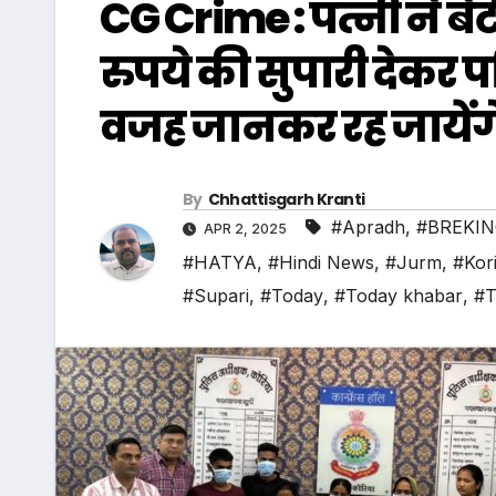
CG Crime : पत्नी ने 
रुपये की सुपारी देकर 
वजह जानकर रह जायेंगे
By
Chhattisgarh Kranti
#Apradh
,
#BREKI
APR 2, 2025
#HATYA
,
#Hindi News
,
#Jurm
,
#Kor
#Supari
,
#Today
,
#Today khabar
,
#T