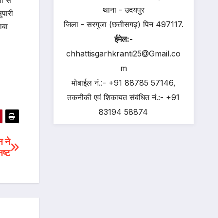
ी से
थाना - उदयपुर
ुपारी
जिला - सरगुजा (छत्तीसगढ़) पिन 497117.
ाबा
ईमेल:-
chhattisgarhkranti25@Gmail.co
m
मोबाईल नं.:- +91 88785 57146,
तकनीकी एवं शिकायत संबंधित नं.:- +91
83194 58874
 ने
नष्ट