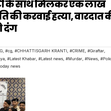
बेटी के साथ मिलकर एक लाख
पति की करवाई हत्या, वारदात 
 दंग
NG
,
#cg
,
#CHHATTISGARH KRANTI
,
#CRIME
,
#Giraftar
,
iya
,
#Latest Khabar
,
#Latest news
,
#Murdar
,
#News
,
#Poli
oday news