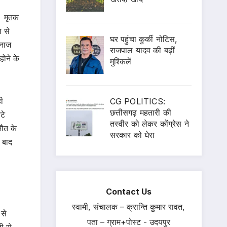
। मृतक
 से
घर पहुंचा कुर्की नोटिस,
हनाज
राजपाल यादव की बढ़ीं
ोने के
मुश्किलें
ी
CG POLITICS:
छत्तीसगढ़ महतारी की
टे
तस्वीर को लेकर कोंग्रेस ने
मौत के
सरकार को घेरा
 बाद
Contact Us
स्वामी, संचालक – क्रान्ति कुमार रावत,
 से
पता – ग्राम+पोस्ट - उदयपुर