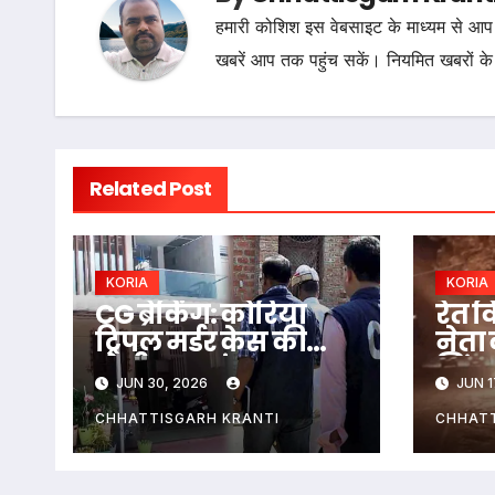
हमारी कोशिश इस वेबसाइट के माध्यम से आप 
खबरें आप तक पहुंच सकें। नियमित खबरों के
Related Post
KORIA
KORIA
CG ब्रेकिंग: कोरिया
रेत व
ट्रिपल मर्डर केस की
नेता
होगी CBI जांच,
जिंद
JUN 30, 2026
JUN 1
छत्तीसगढ़ सरकार ने दी
की भ
मंजूरी
मौत,
CHHATTISGARH KRANTI
CHHATT