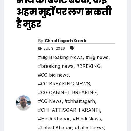
अहम मुद्दों पर लग सकती
है मुहर
By
Chhattisgarh Kranti
JUL 3, 2026
#Big Breaking News
,
#Big news
,
#breaking news
,
#BREKING
,
#CG big news
,
#CG BREAKING NEWS
,
#CG CABINET BREAKING
,
#CG News
,
#chhattisgarh
,
#CHHATTISGARH KRANTI
,
#Hindi Khabar
,
#Hindi News
,
#Latest Khabar
,
#Latest news
,