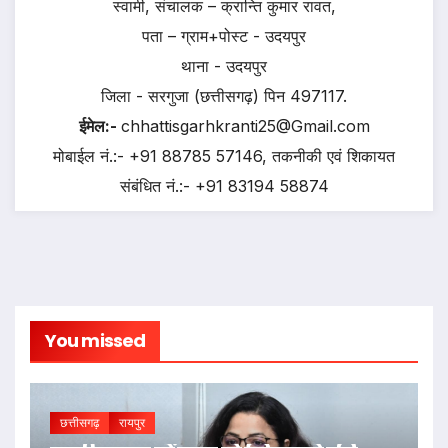
स्वामी, संचालक – क्रान्ति कुमार रावत,
पता – ग्राम+पोस्ट - उदयपुर
थाना - उदयपुर
जिला - सरगुजा (छत्तीसगढ़) पिन 497117.
ईमेल:-
chhattisgarhkranti25@Gmail.com
मोबाईल नं.:- +91 88785 57146, तकनीकी एवं शिकायत
संबंधित नं.:- +91 83194 58874
You missed
छत्तीसगढ़
रायपुर