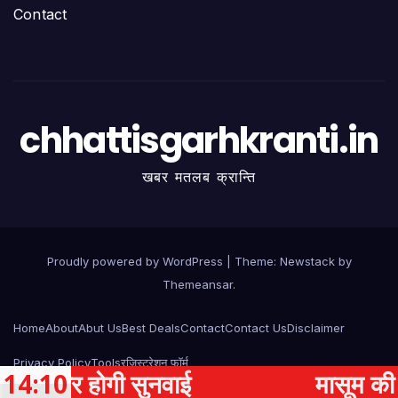
Contact
chhattisgarhkranti.in
खबर मतलब क्रान्ति
Proudly powered by WordPress
|
Theme:
Newstack
by
Themeansar
.
Home
About
Abut Us
Best Deals
Contact
Contact Us
Disclaimer
Privacy Policy
Tools
रजिस्ट्रेशन फॉर्म
 होगी सुनवाई
14:10
मासूम की मौत के बा