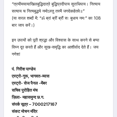
“त्रयीमयायाखिलबुद्धिदात्रे बुद्धिप्रदीपाय सुराधिपाय। नित्याय
सत्याय च नित्यबुद्धये नमोऽस्तु तस्मै जगदेकहेतवे॥”
(या सरल शब्दों में: “ॐ ब्रां ब्रीं ब्रौं सः बुधाय नमः” का 108
बार जाप करें।)
इन उपायों को पूरी श्रद्धा और विश्वास के साथ करने से बप्पा
विघ्न दूर करते हैं और सुख-समृद्धि का आशीर्वाद देते हैं। जय
गणेश!
पं. गिरीश पाण्डेय
एस्ट्रो-गुरू, भागवत-व्यास
एस्ट्रो- सेज पैनल -मेंबर
सचिव पुरोहित मंच
ज़िला- महासमुन्द छ.ग.
संपर्क सूत्र – 7000217167
संकट मोचन मंदिर