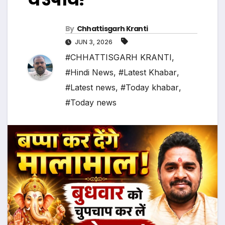
By
Chhattisgarh Kranti
JUN 3, 2026
#CHHATTISGARH KRANTI
,
#Hindi News
,
#Latest Khabar
,
#Latest news
,
#Today khabar
,
#Today news