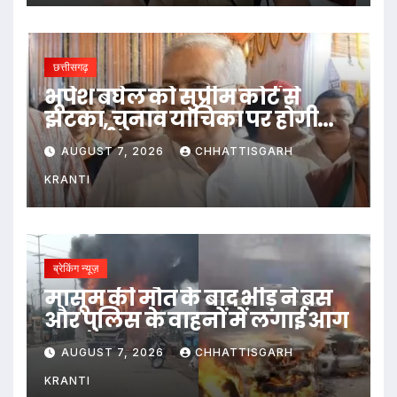
छत्तीसगढ़
भूपेश बघेल को सुप्रीम कोर्ट से
झटका, चुनाव याचिका पर होगी
सुनवाई
AUGUST 7, 2026
CHHATTISGARH
KRANTI
ब्रेकिंग न्यूज़
मासूम की मौत के बाद भीड़ ने बस
और पुलिस के वाहनों में लगाई आग
AUGUST 7, 2026
CHHATTISGARH
KRANTI