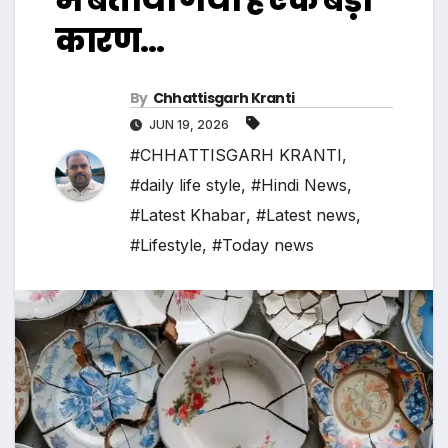
कारण…
By
Chhattisgarh Kranti
JUN 19, 2026
#CHHATTISGARH KRANTI
,
#daily life style
,
#Hindi News
,
#Latest Khabar
,
#Latest news
,
#Lifestyle
,
#Today news