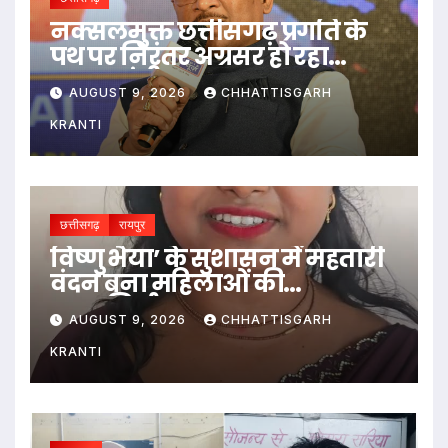
नक्सलमुक्त छत्तीसगढ़ प्रगति के
पथ पर निरंतर अग्रसर हो रहा
-मुख्यमंत्री साय
AUGUST 9, 2026
CHHATTISGARH
KRANTI
छत्तीसगढ़
रायपुर
विष्णु भैया’ के सुशासन में महतारी
वंदन बना महिलाओं की
आत्मनिर्भरता का आधार
AUGUST 9, 2026
CHHATTISGARH
KRANTI