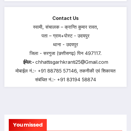
Contact Us
स्वामी, संचालक – क्रान्ति कुमार रावत,
पता – ग्राम+पोस्ट - उदयपुर
थाना - उदयपुर
जिला - सरगुजा (छत्तीसगढ़) पिन 497117.
ईमेल:-
chhattisgarhkranti25@Gmail.com
मोबाईल नं.:- +91 88785 57146, तकनीकी एवं शिकायत
संबंधित नं.:- +91 83194 58874
You missed