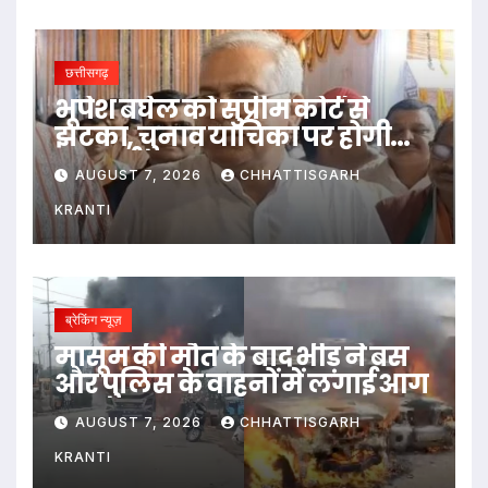
छत्तीसगढ़
भूपेश बघेल को सुप्रीम कोर्ट से
झटका, चुनाव याचिका पर होगी
सुनवाई
AUGUST 7, 2026
CHHATTISGARH
KRANTI
ब्रेकिंग न्यूज़
मासूम की मौत के बाद भीड़ ने बस
और पुलिस के वाहनों में लगाई आग
AUGUST 7, 2026
CHHATTISGARH
KRANTI