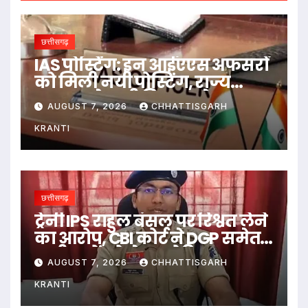
छत्तीसगढ़
IAS पोस्टिंग: इन आईएएस अफसरों
को मिली नयी पोस्टिंग, राज्य
सरकार ने जारी किया आदेश
AUGUST 7, 2026
CHHATTISGARH
KRANTI
छत्तीसगढ़
ट्रेनी IPS राहुल बंसल पर रिश्वत लेने
का आरोप, CBI कोर्ट ने DGP समेत
सभी पक्षों को भेजा नोटिस
AUGUST 7, 2026
CHHATTISGARH
KRANTI