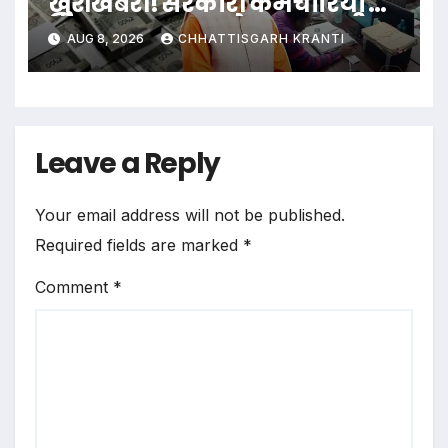
खुशखबरी! सरकारी कर्मचारियों के
लिए साय सरकार ने खत्म कर दी
AUG 8, 2026
CHHATTISGARH KRANTI
पैसों की टेंशन, एक क्लिक में खाते
में आएगी रकम
Leave a Reply
Your email address will not be published.
Required fields are marked
*
Comment
*