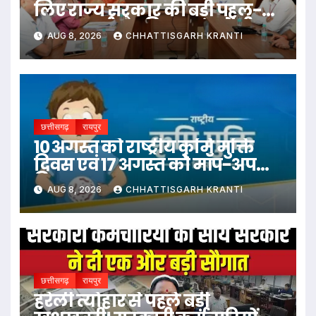
लिए राज्य सरकार की बड़ी पहल-
रायपुर, दुर्ग और बिलासपुर में तीन
AUG 8, 2026
CHHATTISGARH KRANTI
‘अन्नपूर्ति ग्रेन एटीएम‘ का शुभारंभ
छत्तीसगढ़
रायपुर
10 अगस्त को राष्ट्रीय कृमि मुक्ति
दिवस एवं 17 अगस्त को मॉप-अप
दिवस
AUG 8, 2026
CHHATTISGARH KRANTI
छत्तीसगढ़
रायपुर
हरेली त्योहार से पहले बड़ी