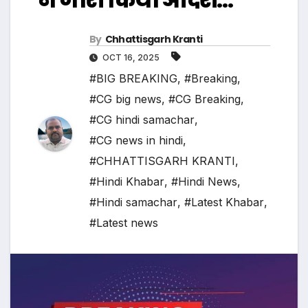
By
Chhattisgarh Kranti
OCT 16, 2025
#BIG BREAKING
,
#Breaking
,
#CG big news
,
#CG Breaking
,
#CG hindi samachar
,
#CG news in hindi
,
#CHHATTISGARH KRANTI
,
#Hindi Khabar
,
#Hindi News
,
#Hindi samachar
,
#Latest Khabar
,
#Latest news