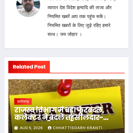
व्यापार देश विदेश इत्यादि की ताजा और
नियमित खबरें आप तक पहुंच सकें।
नियमित खबरों के लिए जुड़े रहिए हमारे
साथ। जय जोहार ।
Related Post
छत्तीसगढ़
राजस्व विभाग में बड़ा फेरबदल,
कलेक्टर ने बदले तहसीलदार-
नायब तहसीलदार के प्रभार
AUG 6, 2026
CHHATTISGARH KRANTI