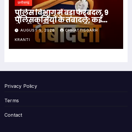
छत्तीसगढ़
पुलिस विभाग में बड़ा फेरबदल, 9
पुलिसकर्मियों के तबादले; कई
थानों को मिले नए प्रभारी
AUGUST 5, 2026
CHHATTISGARH
KRANTI
Privacy Policy
Terms
Contact