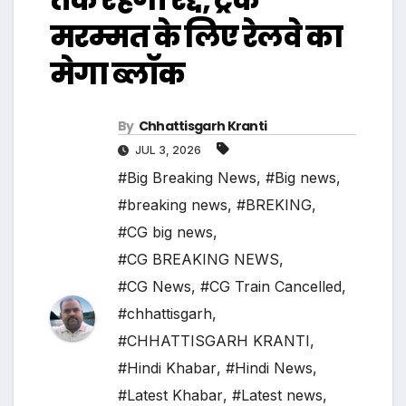
मरम्मत के लिए रेलवे का
मेगा ब्लॉक
By
Chhattisgarh Kranti
JUL 3, 2026
#Big Breaking News
,
#Big news
,
#breaking news
,
#BREKING
,
#CG big news
,
#CG BREAKING NEWS
,
#CG News
,
#CG Train Cancelled
,
#chhattisgarh
,
#CHHATTISGARH KRANTI
,
#Hindi Khabar
,
#Hindi News
,
#Latest Khabar
,
#Latest news
,