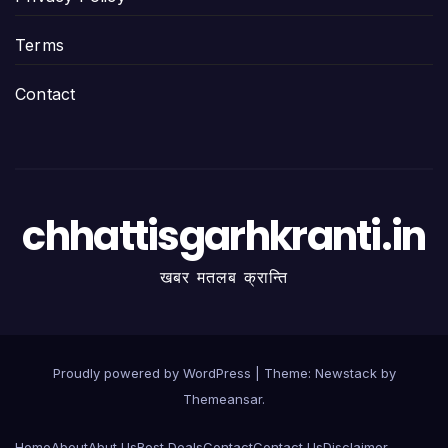
Terms
Contact
chhattisgarhkranti.in
खबर मतलब क्रान्ति
Proudly powered by WordPress
|
Theme:
Newstack
by
Themeansar
.
Home
About
Abut Us
Best Deals
Contact
Contact Us
Disclaimer