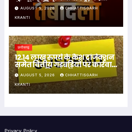
थानों को मिले नए प्रभारी
AUGUST 5, 2026
CHHATTISGARH
KRANTI
छत्तीसगढ़
12.14 लाख रुपये के कैश ट्रांजेक्शन
समेत वित्तीय गड़बड़ियों पर कार्रवाई,
पंचायत सचिव सस्पेंड…
AUGUST 5, 2026
CHHATTISGARH
KRANTI
Privacy Policy