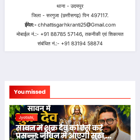
थाना - उदयपुर
जिला - सरगुजा (छत्तीसगढ़) पिन 497117.
ईमेल:-
chhattisgarhkranti25@Gmail.com
मोबाईल नं.:- +91 88785 57146, तकनीकी एवं शिकायत
संबंधित नं.:- +91 83194 58874
You missed
Jyotishi,
सावन में शुक्र देव को ऐसे करें
प्रसन्न: जीवन में आएगी सुख,