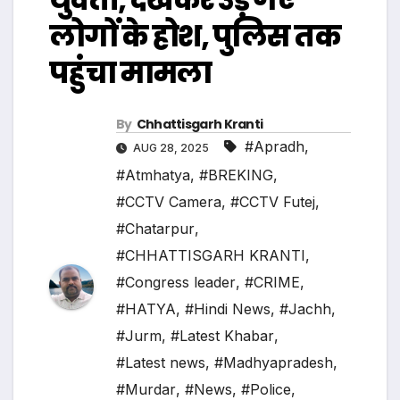
लोगों के होश, पुलिस तक
पहुंचा मामला
By
Chhattisgarh Kranti
#Apradh
,
AUG 28, 2025
#Atmhatya
,
#BREKING
,
#CCTV Camera
,
#CCTV Futej
,
#Chatarpur
,
#CHHATTISGARH KRANTI
,
#Congress leader
,
#CRIME
,
#HATYA
,
#Hindi News
,
#Jachh
,
#Jurm
,
#Latest Khabar
,
#Latest news
,
#Madhyapradesh
,
#Murdar
,
#News
,
#Police
,