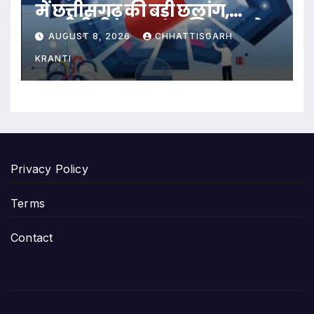
में छत्तीसगढ़ की बड़ी छलांग,
एचपीवी टीकाकरण अभियान को
AUGUST 8, 2026
CHHATTISGARH
मिल रहा व्यापक जनसमर्थन
KRANTI
Privacy Policy
Terms
Contact