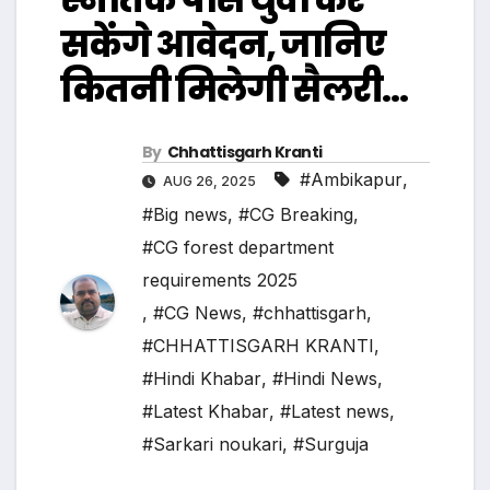
सकेंगे आवेदन, जानिए
कितनी मिलेगी सैलरी…
By
Chhattisgarh Kranti
#Ambikapur
,
AUG 26, 2025
#Big news
,
#CG Breaking
,
#CG forest department
requirements 2025
,
#CG News
,
#chhattisgarh
,
#CHHATTISGARH KRANTI
,
#Hindi Khabar
,
#Hindi News
,
#Latest Khabar
,
#Latest news
,
#Sarkari noukari
,
#Surguja