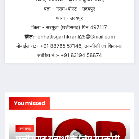
पता – ग्राम+पोस्ट - उदयपुर
थाना - उदयपुर
जिला - सरगुजा (छत्तीसगढ़) पिन 497117.
ईमेल:-
chhattisgarhkranti25@Gmail.com
मोबाईल नं.:- +91 88785 57146, तकनीकी एवं शिकायत
संबंधित नं.:- +91 83194 58874
You missed
छत्तीसगढ़