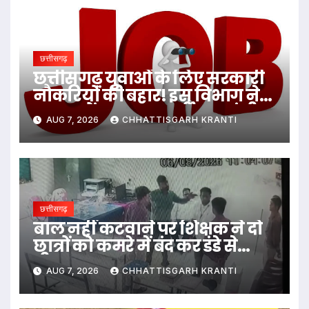
छत्तीसगढ़
छत्तीसगढ़ युवाओं के लिए सरकारी
नौकरियों की बहार! इस विभाग ने
1235 पदों पर बम्पर भर्ती, डाटा एंट्री
AUG 7, 2026
CHHATTISGARH KRANTI
ऑपरेटर के ही 400 पद…
छत्तीसगढ़
बाल नहीं कटवाने पर शिक्षक ने दो
छात्रों को कमरे में बंद कर डंडे से
पीटा…
AUG 7, 2026
CHHATTISGARH KRANTI