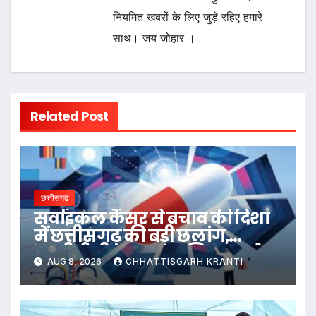
नियमित खबरों के लिए जुड़े रहिए हमारे
साथ। जय जोहार ।
Related Post
छत्तीसगढ़
सर्वाइकल कैंसर से बचाव की दिशा
में छत्तीसगढ़ की बड़ी छलांग,
एचपीवी टीकाकरण अभियान को
AUG 8, 2026
CHHATTISGARH KRANTI
मिल रहा व्यापक जनसमर्थन