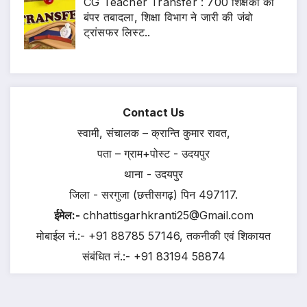
CG Teacher Transfer : 700 शिक्षकों का
बंपर तबादला, शिक्षा विभाग ने जारी की जंबो
ट्रांसफर लिस्ट..
Contact Us
स्वामी, संचालक – क्रान्ति कुमार रावत,
पता – ग्राम+पोस्ट - उदयपुर
थाना - उदयपुर
जिला - सरगुजा (छत्तीसगढ़) पिन 497117.
ईमेल:-
chhattisgarhkranti25@Gmail.com
मोबाईल नं.:- +91 88785 57146, तकनीकी एवं शिकायत
संबंधित नं.:- +91 83194 58874