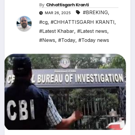
By
Chhattisgarh Kranti
#BREKING
,
MAR 26, 2025
#cg
,
#CHHATTISGARH KRANTI
,
#Latest Khabar
,
#Latest news
,
#News
,
#Today
,
#Today news