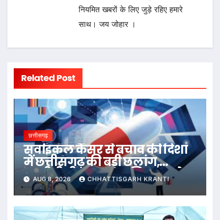
नियमित खबरों के लिए जुड़े रहिए हमारे
साथ। जय जोहार ।
Related Post
छत्तीसगढ़
सर्वाइकल कैंसर से बचाव की दिशा
में छत्तीसगढ़ की बड़ी छलांग,
एचपीवी टीकाकरण अभियान को
AUG 8, 2026
CHHATTISGARH KRANTI
मिल रहा व्यापक जनसमर्थन