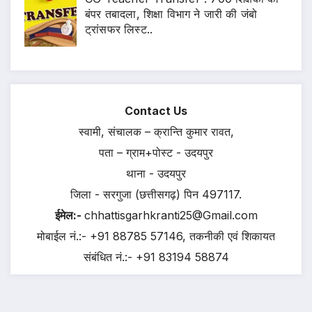
बंपर तबादला, शिक्षा विभाग ने जारी की जंबो
ट्रांसफर लिस्ट..
Contact Us
स्वामी, संचालक – क्रान्ति कुमार रावत,
पता – ग्राम+पोस्ट - उदयपुर
थाना - उदयपुर
जिला - सरगुजा (छत्तीसगढ़) पिन 497117.
ईमेल:-
chhattisgarhkranti25@Gmail.com
मोबाईल नं.:- +91 88785 57146, तकनीकी एवं शिकायत
संबंधित नं.:- +91 83194 58874