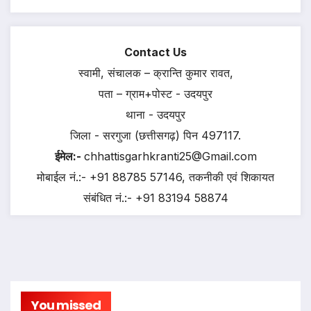
Contact Us
स्वामी, संचालक – क्रान्ति कुमार रावत,
पता – ग्राम+पोस्ट - उदयपुर
थाना - उदयपुर
जिला - सरगुजा (छत्तीसगढ़) पिन 497117.
ईमेल:-
chhattisgarhkranti25@Gmail.com
मोबाईल नं.:- +91 88785 57146, तकनीकी एवं शिकायत
संबंधित नं.:- +91 83194 58874
You missed