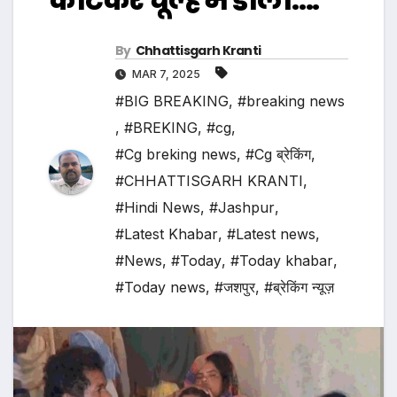
By
Chhattisgarh Kranti
MAR 7, 2025
#BIG BREAKING
,
#breaking news
,
#BREKING
,
#cg
,
#Cg breking news
,
#Cg ब्रेकिंग
,
#CHHATTISGARH KRANTI
,
#Hindi News
,
#Jashpur
,
#Latest Khabar
,
#Latest news
,
#News
,
#Today
,
#Today khabar
,
#Today news
,
#जशपुर
,
#ब्रेकिंग न्यूज़