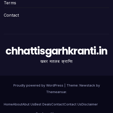
Terms
Contact
chhattisgarhkranti.in
खबर मतलब क्रान्ति
Proudly powered by WordPress
|
Theme:
Newstack
by
Themeansar
.
Home
About
Abut Us
Best Deals
Contact
Contact Us
Disclaimer