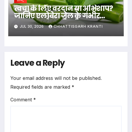
त्वचा के लिए वरदान या अभिशाप?
जानिए एलोवेरा जेल के गंभीर
नुकसान और सही तरीका….
JUL 30, 2026
CHHATTISGARH KRANTI
Leave a Reply
Your email address will not be published.
Required fields are marked
*
Comment
*