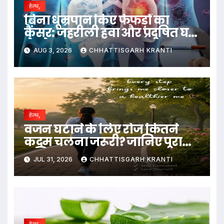
हेल्थ,
बिना धूम्रपान किए फेफड़ों का
कैंसर: जहरीली हवा और प्रदूषित घर
ले रहे जान
AUG 3, 2026
CHHATTISGARH KRANTI
हेल्थ,
वजन घटाने के लिए रोज कितने
कदम चलना जरूरी? जानिए पूरा
गणित
JUL 31, 2026
CHHATTISGARH KRANTI
हेल्थ,