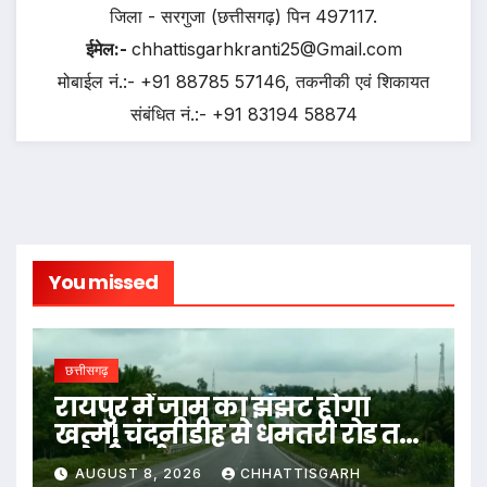
जिला - सरगुजा (छत्तीसगढ़) पिन 497117.
ईमेल:-
chhattisgarhkranti25@Gmail.com
मोबाईल नं.:- +91 88785 57146, तकनीकी एवं शिकायत
संबंधित नं.:- +91 83194 58874
You missed
छत्तीसगढ़
रायपुर में जाम का झंझट होगा
खत्म! चंदनीडीह से धमतरी रोड तक
बनेगी नई सड़क
AUGUST 8, 2026
CHHATTISGARH