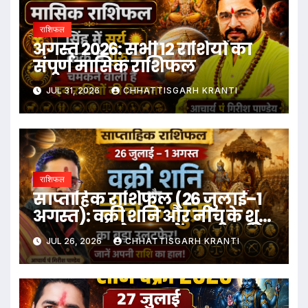
राशिफल
अगस्त 2026: सभी 12 राशियों का
संपूर्ण मासिक राशिफल
JUL 31, 2026
CHHATTISGARH KRANTI
राशिफल
​साप्ताहिक राशिफल (26 जुलाई–1
अगस्त): वक्री शनि और नीच के शुक्र
का बड़ा उलटफेर, जानें अपनी राशि
JUL 26, 2026
CHHATTISGARH KRANTI
का हाल!