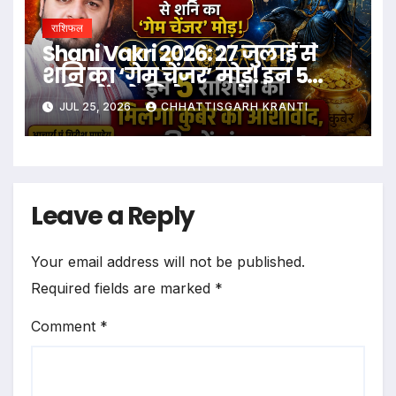
राशिफल
Shani Vakri 2026: 27 जुलाई से
शनि का ‘गेम चेंजर’ मोड़! इन 5
राशियों को मिलेगा कुबेर का
JUL 25, 2026
CHHATTISGARH KRANTI
आशीर्वाद, बाकी रहें संभलकर!
Leave a Reply
Your email address will not be published.
Required fields are marked
*
Comment
*