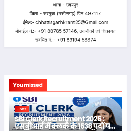
थाना - उदयपुर
जिला - सरगुजा (छत्तीसगढ़) पिन 497117.
ईमेल:-
chhattisgarhkranti25@Gmail.com
मोबाईल नं.:- +91 88785 57146, तकनीकी एवं शिकायत
संबंधित नं.:- +91 83194 58874
You missed
Jobs
SBI Clerk Recruitment 2026 :
एसबीआई में क्लर्क के 1538 पदों पर