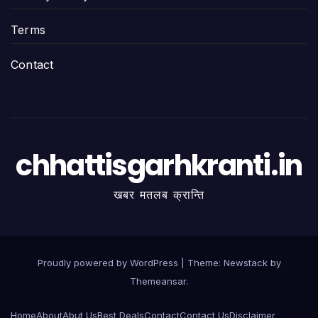
Terms
Contact
chhattisgarhkranti.in
खबर मतलब क्रान्ति
Proudly powered by WordPress
|
Theme:
Newstack
by
Themeansar
.
Home
About
Abut Us
Best Deals
Contact
Contact Us
Disclaimer