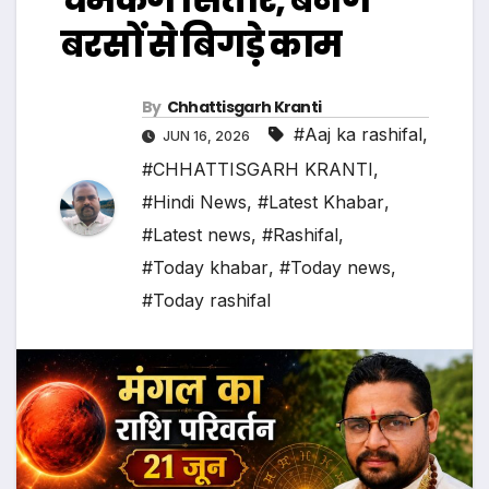
बरसों से बिगड़े काम
By
Chhattisgarh Kranti
#Aaj ka rashifal
,
JUN 16, 2026
#CHHATTISGARH KRANTI
,
#Hindi News
,
#Latest Khabar
,
#Latest news
,
#Rashifal
,
#Today khabar
,
#Today news
,
#Today rashifal