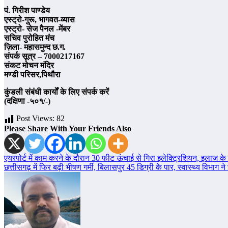
पं. गिरीश पाण्डेय
एस्ट्रो-गुरू, भागवत-व्यास
एस्ट्रो- सेज पैनल -मेंबर
सचिव पुरोहित मंच
ज़िला- महासमुन्द छ.ग.
संपर्क सूत्र – 7000217167
संकट मोचन मंदिर
मण्डी परिसर,पिथौरा
कुंडली संबंधी कार्यों के लिए संपर्क करें
(दक्षिणा -५०१/-)
Post Views:
82
Please Share With Your Friends Also
Post
एयरपोर्ट में काम करने के दौरान 30 फीट ऊंचाई से गिरा इलेक्ट्रिशियन, इलाज के
छत्तीसगढ़ में फिर बढ़ी भीषण गर्मी, बिलासपुर 45 डिग्री के पार, स्वास्थ्य विभाग न
navigation