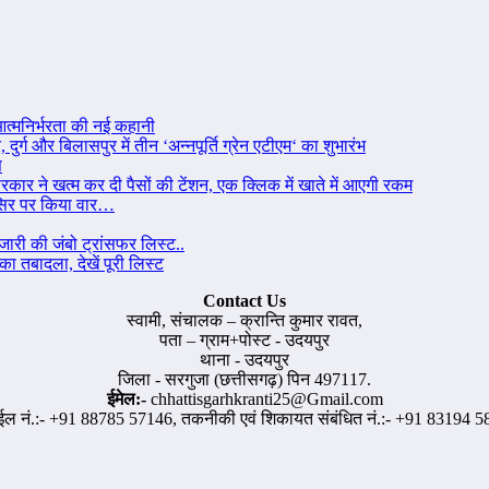
त्मनिर्भरता की नई कहानी
ुर्ग और बिलासपुर में तीन ‘अन्नपूर्ति ग्रेन एटीएम‘ का शुभारंभ
स
रकार ने खत्म कर दी पैसों की टेंशन, एक क्लिक में खाते में आएगी रकम
से सिर पर किया वार…
जारी की जंबो ट्रांसफर लिस्ट..
ा तबादला, देखें पूरी लिस्ट
Contact Us
स्वामी, संचालक – क्रान्ति कुमार रावत,
पता – ग्राम+पोस्ट - उदयपुर
थाना - उदयपुर
जिला - सरगुजा (छत्तीसगढ़) पिन 497117.
ईमेल:-
chhattisgarhkranti25@Gmail.com
ईल नं.:- +91 88785 57146, तकनीकी एवं शिकायत संबंधित नं.:- +91 83194 