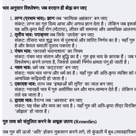
भाव अनुसार विश्लेषण: जब वरदान ही बोझ बन जाए
लग्न (प्रथम भाव): ज्ञान
जब ‘सात्विक अहंकार’ बन जाए
संकट: लग्न का गुरु दिव्य आभा और अगाध ज्ञान देता है। लेकिन जब इसकी
यह अति-कृपा मेदो रोग (मोटापा), लीवर की समस्या और अत्यधिक आलस्य 
तृतीय भाव: पराक्रम
जब सिर्फ ‘उपदेश’ बन जाए
संकट: तीसरा भाव शुद्ध रूप से पुरुषार्थ और त्वरित निर्णय का है। यहाँ ग
है और केवल ख्याली पुलाव पकाता है।
पंचम भाव: ‘
कारको भावनाशाय’ का नियम
संकट: पंचम भाव संतान और बुद्धि का है। गुरु इस भाव के कारक हैं। जब यह
विश्लेषण) करने लगता है, जिससे उसकी निर्णय क्षमता पंगु हो जाती है।
नवम भाव:
धर्म जब ‘कट्टरता’ बन जाए
संकट: नवम भाव भाग्य और धर्म का है। यहाँ गुरु की अति-कृपा व्यक्ति क
अत्यधिक रूढ़िवादी हो जाता है।
एकादश भाव:
लाभ जब ‘इच्छाओं की तृप्ति’ का जाल बन जाए
संकट: ग्यारहवें भाव में गुरु असीमित धन और मान-सम्मान देते हैं। लेकिन 
तले दब जाता है।
द्वादश भाव:
वैराग्य जब ‘अवसाद’ बन जाए
संकट: यह मोक्ष और व्यय का भाव है। यहाँ गुरु की अति-कृपा तीव्र विरक्ति प
‘ओझल’ हो जाता है।
गुरु तत्व को संतुलित करने के अचूक उपाय (Remedies)
जब गुरु की ऊर्जा ‘अति’ होकर नुकसान करने लगे, तो कुंडली में बुध (व्यावहार