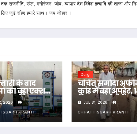
तक राजनीति, खेल, मनोरंजन, जॉब, व्यापार देश विदेश इत्यादि की ताजा और न
 लिए जुड़े रहिए हमारे साथ। जय जोहार ।
Durg
तारी के बाद
चर्चित समोदा अफ
ा का बड़ा एक्शन,
कांड में बड़ा अपडेट, 
कर मुदलियार 6
दिन बाद कोर्ट में 93
, 2026
JUL 31, 2026
के लिए
पन्नों की चार्जशीट
कासित
दाखिल
ISGARH KRANTI
CHHATTISGARH KRANTI