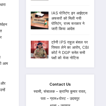
धारा
IAS पोस्टिंग: इन आईएएस
अफसरों को मिली नयी
पोस्टिंग, राज्य सरकार ने
िर्वहन
जारी किया आदेश
ुत
सर
ट्रेनी IPS राहुल बंसल पर
रिश्वत लेने का आरोप, CBI
कोर्ट ने DGP समेत सभी
े
पक्षों को भेजा नोटिस
 ही आम
ं और
Contact Us
्हें
स्वामी, संचालक – क्रान्ति कुमार रावत,
पता – ग्राम+पोस्ट - उदयपुर
थाना - उदयपुर