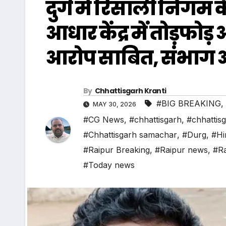
दुर्ग में रिसाली निगम क
आधार केंद्र में तोड़फो
आरोप साबित, संभाग आ
By
Chhattisgarh Kranti
#BIG BREAKING
,
MAY 30, 2026
#CG News
,
#chhattisgarh
,
#chhattis
#Chhattisgarh samachar
,
#Durg
,
#Hi
#Raipur Breaking
,
#Raipur news
,
#Ra
#Today news