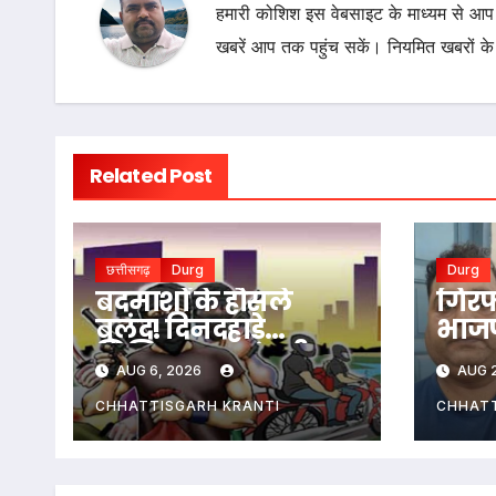
हमारी कोशिश इस वेबसाइट के माध्यम से आप 
खबरें आप तक पहुंच सकें। नियमित खबरों के
Related Post
छत्तीसगढ़
Durg
Durg
बदमाशों के हौसले
गिरफ्
बुलंद! दिनदहाड़े
भाजप
शिक्षिका पर तान दी
भास्
AUG 6, 2026
AUG 2
पिस्टल… ई-रिक्शा
साल 
रोककर लूट…
निष्
CHHATTISGARH KRANTI
CHHATT