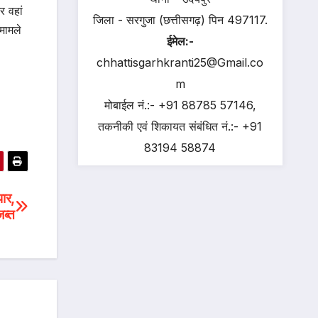
र वहां
जिला - सरगुजा (छत्तीसगढ़) पिन 497117.
मामले
ईमेल:-
chhattisgarhkranti25@Gmail.co
m
मोबाईल नं.:- +91 88785 57146,
तकनीकी एवं शिकायत संबंधित नं.:- +91
83194 58874
पार,
ब्त