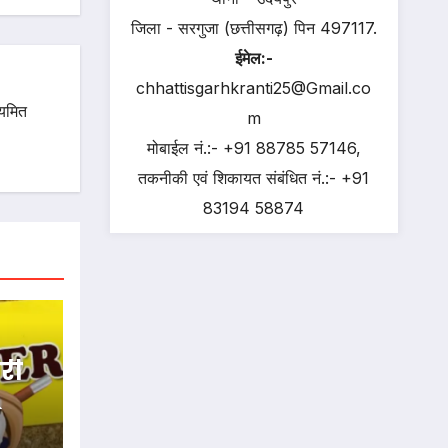
जिला - सरगुजा (छत्तीसगढ़) पिन 497117.
ईमेल:-
chhattisgarhkranti25@Gmail.co
ियमित
m
मोबाईल नं.:- +91 88785 57146,
तकनीकी एवं शिकायत संबंधित नं.:- +91
83194 58874
ारी
किया