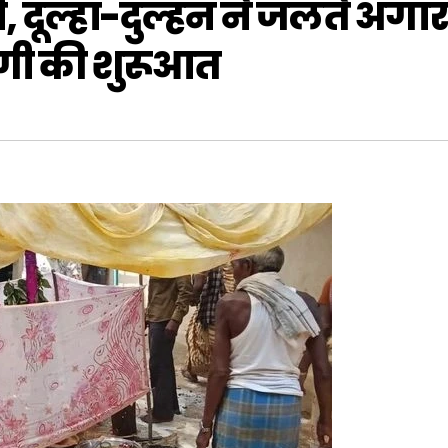
 दूल्हा-दुल्हन ने जलते अंगारो
गी की शुरूआत