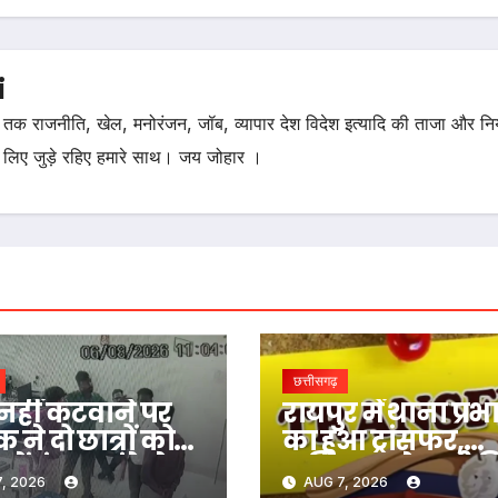
i
तक राजनीति, खेल, मनोरंजन, जॉब, व्यापार देश विदेश इत्यादि की ताजा और न
 लिए जुड़े रहिए हमारे साथ। जय जोहार ।
छत्तीसगढ़
नहीं कटवाने पर
रायपुर में थाना प्रभ
क ने दो छात्रों को
का हुआ ट्रांसफर,
ें बंद कर डंडे से
कमिश्नर ने जारी 
, 2026
AUG 7, 2026
…
आदेश