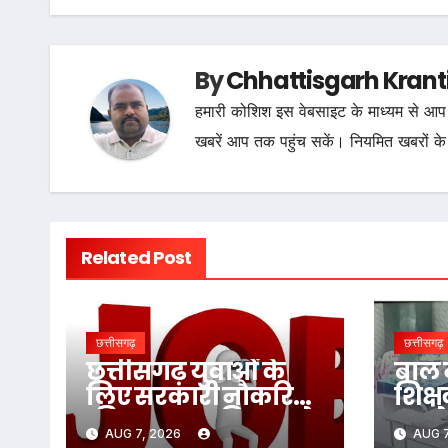
By
Chhattisgarh Krant
हमारी कोशिश इस वेबसाइट के माध्यम से आप 
खबरें आप तक पहुंच सकें। नियमित खबरों के
Related Post
छत्तीसगढ़
छत्तीसगढ़
छत्तीसगढ़ युवाओं के
बाल 
लिए सरकारी नौकरियों
शिक्ष
की बहार! इस विभाग ने
कमरे म
AUG 7, 2026
AUG 7
1235 पदों पर बम्पर भर्ती,
पीटा