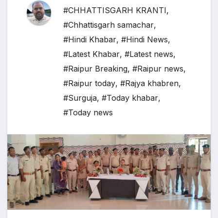
#CHHATTISGARH KRANTI
,
#Chhattisgarh samachar
,
#Hindi Khabar
,
#Hindi News
,
#Latest Khabar
,
#Latest news
,
#Raipur Breaking
,
#Raipur news
,
#Raipur today
,
#Rajya khabren
,
#Surguja
,
#Today khabar
,
#Today news