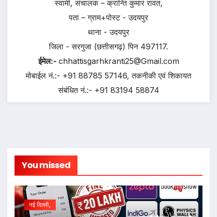
स्वामी, संचालक – क्रान्ति कुमार रावत,
पता – ग्राम+पोस्ट - उदयपुर
थाना - उदयपुर
जिला - सरगुजा (छत्तीसगढ़) पिन 497117.
ईमेल:-
chhattisgarhkranti25@Gmail.com
मोबाईल नं.:- +91 88785 57146, तकनीकी एवं शिकायत
संबंधित नं.:- +91 83194 58874
You missed
नई दिल्ली,