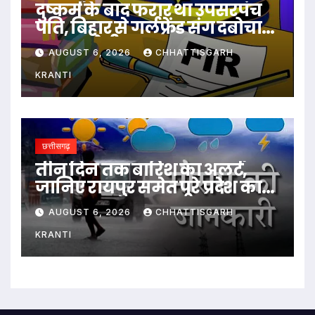
दुष्कर्म के बाद फरार था उपसरपंच
पति, बिहार से गर्लफ्रेंड संग दबोचा
गया आरोपी
AUGUST 6, 2026
CHHATTISGARH
KRANTI
छत्तीसगढ़
तीन दिन तक बारिश का अलर्ट,
जानिए रायपुर समेत पूरे प्रदेश का
हाल…
AUGUST 6, 2026
CHHATTISGARH
KRANTI