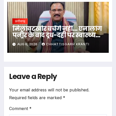
छत्तीसगढ़
मिलावटखोर बचेंगे नहीं… एनालॉग
पनीर के बाद दूध-दही पर स्वास्थ्य
मंत्री का बड़ा बयान
AUG 6, 2026
CHHATTISGARH KRANTI
Leave a Reply
Your email address will not be published.
Required fields are marked
*
Comment
*