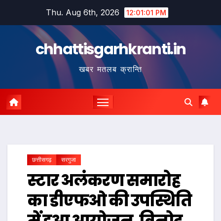
Skip
Thu. Aug 6th, 2026
12:01:02 PM
to
content
chhattisgarhkranti.in
खबर मतलब क्रान्ति
छत्तीसगढ़
सरगुजा
स्टार अलंकरण समारोह
का डीएफओ की उपस्थिति
में हुआ आयोजन, विनोद