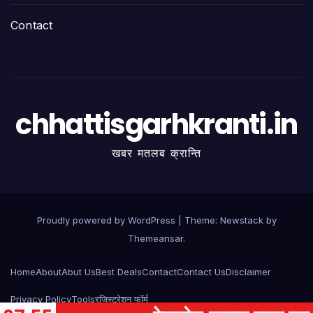
Contact
chhattisgarhkranti.in
खबर मतलब क्रान्ति
Proudly powered by WordPress
|
Theme:
Newstack
by
Themeansar
.
Home
About
Abut Us
Best Deals
Contact
Contact Us
Disclaimer
Privacy Policy
Tools
रजिस्ट्रेशन फॉर्म