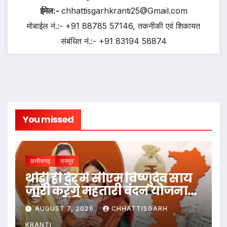
ईमेल:-
chhattisgarhkranti25@Gmail.com
मोबाईल नं.:- +91 88785 57146, तकनीकी एवं शिकायत
संबंधित नं.:- +91 83194 58874
You missed
छत्तीसगढ़
रायपुर
थोड़ी ही देर में सीएम विष्णुदेव साय
जारी करेंगे महतारी वंदन योजना
की 30वीं किस्त
AUGUST 7, 2026
CHHATTISGARH
KRANTI