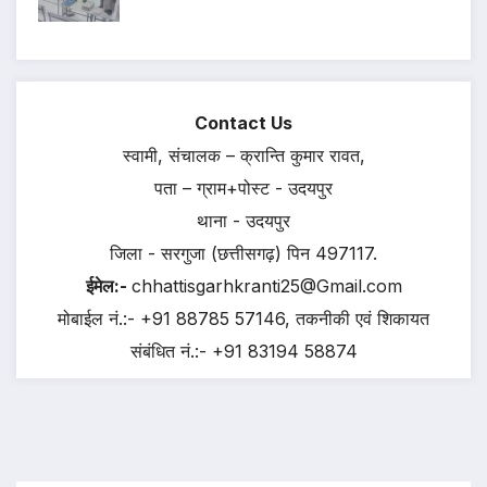
Contact Us
स्वामी, संचालक – क्रान्ति कुमार रावत,
पता – ग्राम+पोस्ट - उदयपुर
थाना - उदयपुर
जिला - सरगुजा (छत्तीसगढ़) पिन 497117.
ईमेल:-
chhattisgarhkranti25@Gmail.com
मोबाईल नं.:- +91 88785 57146, तकनीकी एवं शिकायत
संबंधित नं.:- +91 83194 58874