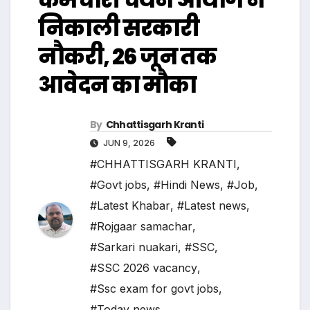
निकाली सरकारी
नौकरी, 26 जून तक
आवेदन का मौका
By
Chhattisgarh Kranti
JUN 9, 2026
#CHHATTISGARH KRANTI
,
#Govt jobs
,
#Hindi News
,
#Job
,
#Latest Khabar
,
#Latest news
,
#Rojgaar samachar
,
#Sarkari nuakari
,
#SSC
,
#SSC 2026 vacancy
,
#Ssc exam for govt jobs
,
#Today news