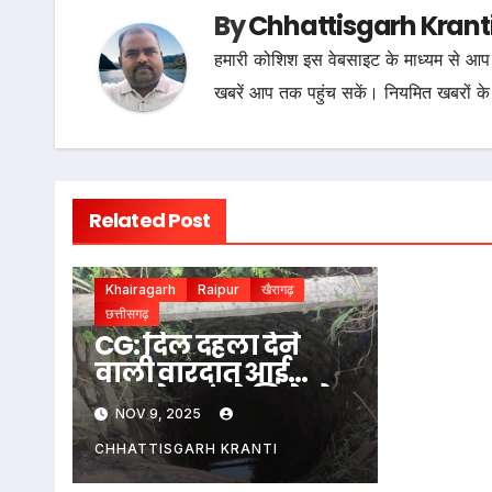
By
Chhattisgarh Krant
हमारी कोशिश इस वेबसाइट के माध्यम से आप 
खबरें आप तक पहुंच सकें। नियमित खबरों के
Related Post
Khairagarh
Raipur
खैरागढ़
छत्तीसगढ़
CG: दिल दहला देने
वाली वारदात आई
सामने, कुएं से मिले दो
NOV 9, 2025
मासूम भाई-बहन के
शव, कपड़े से बंधा मिला
CHHATTISGARH KRANTI
मुंह