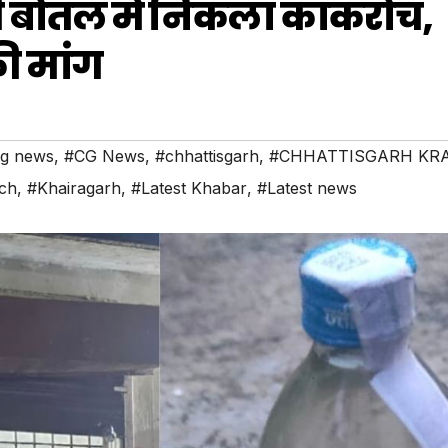
ी बोतल में निकला कॉकरोच,
की मांग
ng news
,
#CG News
,
#chhattisgarh
,
#CHHATTISGARH KR
ch
,
#Khairagarh
,
#Latest Khabar
,
#Latest news