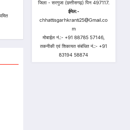
जिला - सरगुजा (छत्तीसगढ़) पिन 497117.
ईमेल:-
ियमित
chhattisgarhkranti25@Gmail.co
m
मोबाईल नं.:- +91 88785 57146,
तकनीकी एवं शिकायत संबंधित नं.:- +91
83194 58874