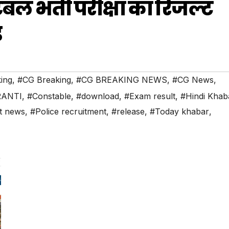
ेबल भर्ती परीक्षा का रिजल्ट
ड
ing
,
#CG Breaking
,
#CG BREAKING NEWS
,
#CG News
,
RANTI
,
#Constable
,
#download
,
#Exam result
,
#Hindi Khab
t news
,
#Police recruitment
,
#release
,
#Today khabar
,