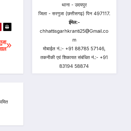
थाना - उदयपुर
जिला - सरगुजा (छत्तीसगढ़) पिन 497117.
ईमेल:-
chhattisgarhkranti25@Gmail.co
m
ुजा
वाल
मोबाईल नं.:- +91 88785 57146,
तकनीकी एवं शिकायत संबंधित नं.:- +91
83194 58874
ियमित