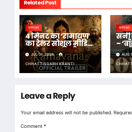
Related Post
मनोरंजन
मनोरंजन
4 मिनट का ‘रामायण’
सनी 
का ट्रेलर सोशल मीडिया
– ‘बॉ
पर वायरल , दिखी इन
फर्स्
JUL 31, 2026
AUG 1
किरदारों की झलक…
उत्स
CHHATTISGARH KRANTI
CHHATT
Leave a Reply
Your email address will not be published.
Require
Comment
*