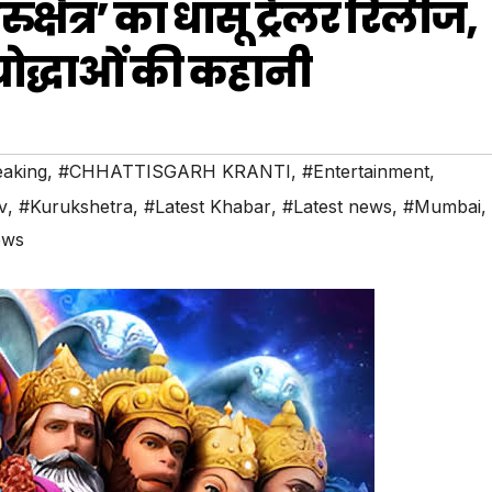
ुक्षेत्र’ का धांसू ट्रेलर रिलीज,
योद्धाओं की कहानी
aking
,
#CHHATTISGARH KRANTI
,
#Entertainment
,
v
,
#Kurukshetra
,
#Latest Khabar
,
#Latest news
,
#Mumbai
,
ews