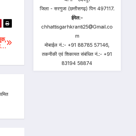
जिला - सरगुजा (छत्तीसगढ़) पिन 497117.
ईमेल:-
chhattisgarhkranti25@Gmail.co
m
ुक,
मोबाईल नं.:- +91 88785 57146,
साह…
तकनीकी एवं शिकायत संबंधित नं.:- +91
83194 58874
ियमित