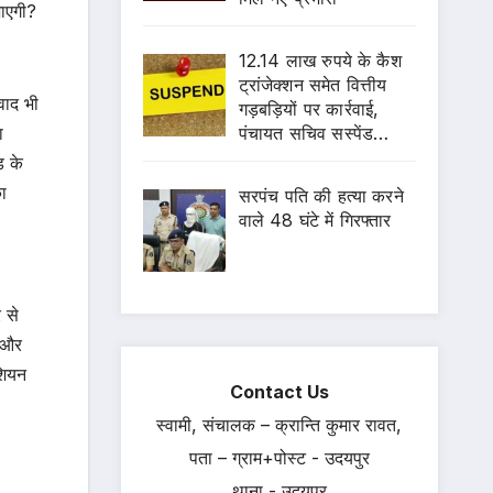
जाएगी?
12.14 लाख रुपये के कैश
ट्रांजेक्शन समेत वित्तीय
वाद भी
गड़बड़ियों पर कार्रवाई,
पंचायत सचिव सस्पेंड…
ा
ड के
का
सरपंच पति की हत्या करने
वाले 48 घंटे में गिरफ्तार
 से
ै और
ेशियन
Contact Us
स्वामी, संचालक – क्रान्ति कुमार रावत,
पता – ग्राम+पोस्ट - उदयपुर
थाना - उदयपुर