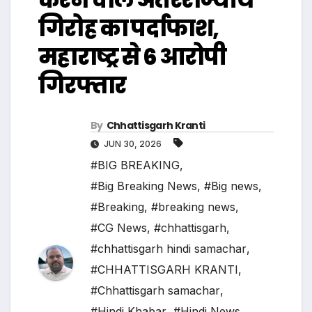
गिरोह का पर्दाफाश,
महाराष्ट्र से 6 आरोपी
गिरफ्तार
By
Chhattisgarh Kranti
JUN 30, 2026
#BIG BREAKING
,
#Big Breaking News
,
#Big news
,
#Breaking
,
#breaking news
,
#CG News
,
#chhattisgarh
,
#chhattisgarh hindi samachar
,
#CHHATTISGARH KRANTI
,
#Chhattisgarh samachar
,
#Hindi Khabar
,
#Hindi News
,