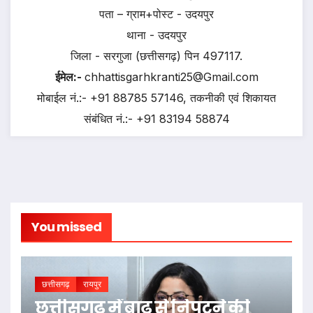
पता – ग्राम+पोस्ट - उदयपुर
थाना - उदयपुर
जिला - सरगुजा (छत्तीसगढ़) पिन 497117.
ईमेल:-
chhattisgarhkranti25@Gmail.com
मोबाईल नं.:- +91 88785 57146, तकनीकी एवं शिकायत
संबंधित नं.:- +91 83194 58874
You missed
छत्तीसगढ़
रायपुर
छत्तीसगढ़ में बाढ़ से निपटने की