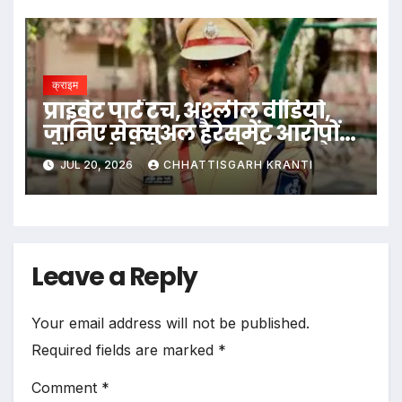
क्राइम
प्राइवेट पार्ट टच, अश्लील वीडियो,
जानिए सेक्सुअल हैरेसमेंट आरोपों
में बुरा फंसे उदय कृष्ण रेड्डी IPS कौन
JUL 20, 2026
CHHATTISGARH KRANTI
Leave a Reply
Your email address will not be published.
Required fields are marked
*
Comment
*