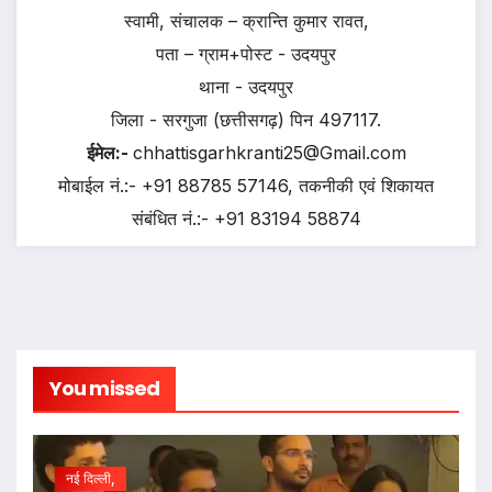
स्वामी, संचालक – क्रान्ति कुमार रावत,
पता – ग्राम+पोस्ट - उदयपुर
थाना - उदयपुर
जिला - सरगुजा (छत्तीसगढ़) पिन 497117.
ईमेल:-
chhattisgarhkranti25@Gmail.com
मोबाईल नं.:- +91 88785 57146, तकनीकी एवं शिकायत
संबंधित नं.:- +91 83194 58874
You missed
नई दिल्ली,