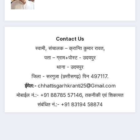
Contact Us
स्वामी, संचालक – क्रान्ति कुमार रावत,
पता – ग्राम+पोस्ट - उदयपुर
थाना - उदयपुर
जिला - सरगुजा (छत्तीसगढ़) पिन 497117.
ईमेल:-
chhattisgarhkranti25@Gmail.com
मोबाईल नं.:- +91 88785 57146, तकनीकी एवं शिकायत
संबंधित नं.:- +91 83194 58874