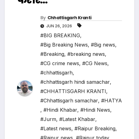
By
Chhattisgarh Kranti
JUN 26, 2026
#BIG BREAKING
,
#Big Breaking News
,
#Big news
,
#Breaking
,
#breaking news
,
#CG crime news
,
#CG News
,
#chhattisgarh
,
#chhattisgarh hindi samachar
,
#CHHATTISGARH KRANTI
,
#Chhattisgarh samachar
,
#HATYA
,
#Hindi Khabar
,
#Hindi News
,
#Jurm
,
#Latest Khabar
,
#Latest news
,
#Raipur Breaking
,
#Raipur news
,
#Raipur today
,