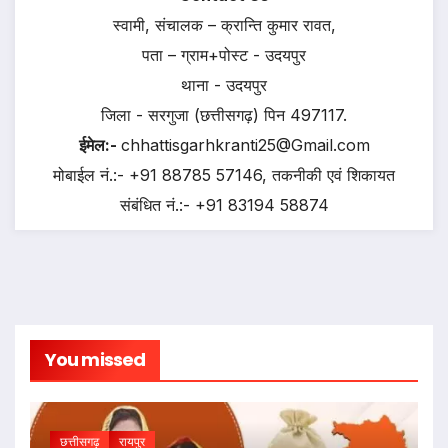
स्वामी, संचालक – क्रान्ति कुमार रावत,
पता – ग्राम+पोस्ट - उदयपुर
थाना - उदयपुर
जिला - सरगुजा (छत्तीसगढ़) पिन 497117.
ईमेल:-
chhattisgarhkranti25@Gmail.com
मोबाईल नं.:- +91 88785 57146, तकनीकी एवं शिकायत
संबंधित नं.:- +91 83194 58874
You missed
छत्तीसगढ़
रायपुर