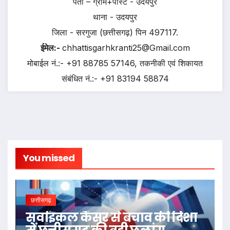
पता – ग्राम+पोस्ट - उदयपुर
थाना - उदयपुर
जिला - सरगुजा (छत्तीसगढ़) पिन 497117.
ईमेल:-
chhattisgarhkranti25@Gmail.com
मोबाईल नं.:- +91 88785 57146, तकनीकी एवं शिकायत
संबंधित नं.:- +91 83194 58874
You missed
छत्तीसगढ़
सर्वाइकल कैंसर से बचाव की दिशा