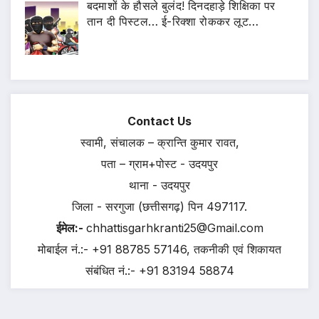
बदमाशों के हौसले बुलंद! दिनदहाड़े शिक्षिका पर
तान दी पिस्टल… ई-रिक्शा रोककर लूट…
Contact Us
स्वामी, संचालक – क्रान्ति कुमार रावत,
पता – ग्राम+पोस्ट - उदयपुर
थाना - उदयपुर
जिला - सरगुजा (छत्तीसगढ़) पिन 497117.
ईमेल:-
chhattisgarhkranti25@Gmail.com
मोबाईल नं.:- +91 88785 57146, तकनीकी एवं शिकायत
संबंधित नं.:- +91 83194 58874