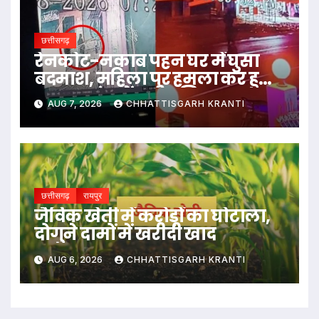
छत्तीसगढ़
रेनकोट-नकाब पहन घर में घुसा
बदमाश, महिला पर हमला कर हुआ
फरार; जांच में जुटी पुलिस…
AUG 7, 2026
CHHATTISGARH KRANTI
छत्तीसगढ़
रायपुर
जैविक खेती में करोड़ों का घोटाला,
दोगुने दामों में खरीदी खाद
AUG 6, 2026
CHHATTISGARH KRANTI