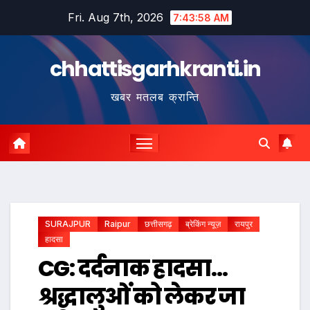
Skip
Fri. Aug 7th, 2026
7:43:59 AM
to
content
chhattisgarhkranti.in
खबर मतलब क्रान्ति
SURAJPUR
Raipur
छत्तीसगढ़
ब्रेकिंग न्यूज़
रायपुर
हादसा
CG: दर्दनाक हादसा…
श्रद्धालुओं को लेकर जा