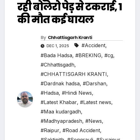
रही बोलेरो पेड़ से टकराई, 1
की मौत कई घायल
By
Chhattisgarh Kranti
#Accident
,
DEC 1, 2025
#Bada Hadsa
,
#BREKING
,
#cg
,
#Chhattisgadh
,
#CHHATTISGARH KRANTI
,
#Dardnak hadsa
,
#Darshan
,
#Hadsa
,
#Hindi News
,
#Latest Khabar
,
#Latest news
,
#Maa kudargadh
,
#Madhyapradesh
,
#News
,
#Raipur
,
#Road Accident
,
#Saktipith
,
#Songrauli
,
#Surajpur
,