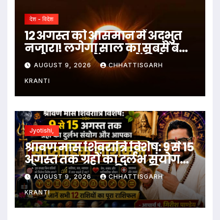
देश - विदेश
12 अगस्त को आसमान में अद्भुत
नजारा! लगेगा साल का सबसे बड़ा
सूर्य ग्रहण, जानें भारत में दिखेगा या
AUGUST 9, 2026
CHHATTISGARH
नहीं
KRANTI
Jyotishi,
श्रावण मास शिवरात्रि विशेष: 9 से 15
अगस्त तक ग्रहों का दुर्लभ संयोग
और आपका साप्ताहिक राशिफल
AUGUST 9, 2026
CHHATTISGARH
KRANTI