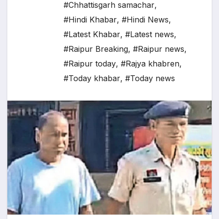
#Chhattisgarh samachar
,
#Hindi Khabar
,
#Hindi News
,
#Latest Khabar
,
#Latest news
,
#Raipur Breaking
,
#Raipur news
,
#Raipur today
,
#Rajya khabren
,
#Today khabar
,
#Today news