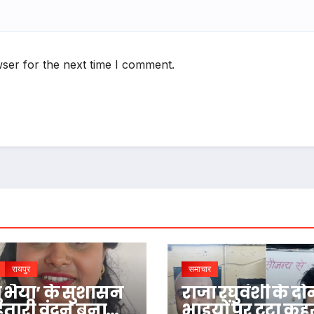
ser for the next time I comment.
रायपुर
समाचार
ु भैया’ के सुशासन
राजा रघुवंशी के दोन
महतारी वंदन बना
भाइयों पर टूटा कह