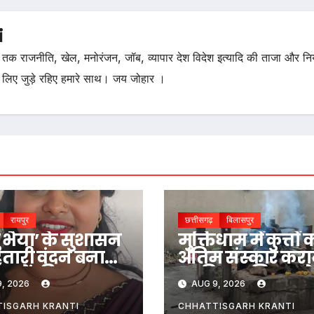
i
तक राजनीति, खेल, मनोरंजन, जॉब, व्यापार देश विदेश इत्यादि की ताजा और न
 लिए जुड़े रहिए हमारे साथ। जय जोहार ।
रायपुर
छत्तीसगढ़
बिलासपुर
ु भैया’ के सुशासन
मुक्तिधाम में कुत्तों 
हतारी वंदन बना
अंतिम संस्कार करा
ाओं की
पर विवाद, निगम ने
, 2026
AUG 9, 2026
निर्भरता का
कर्मचारी को हटाया
र
ISGARH KRANTI
CHHATTISGARH KRANTI