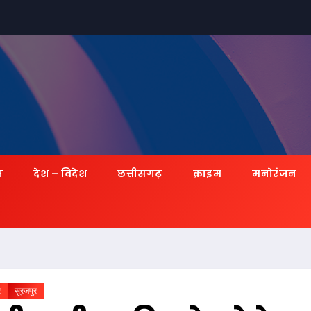
ज़
देश – विदेश
छत्तीसगढ़
क्राइम
मनोरंजन
र
सूरजपुर