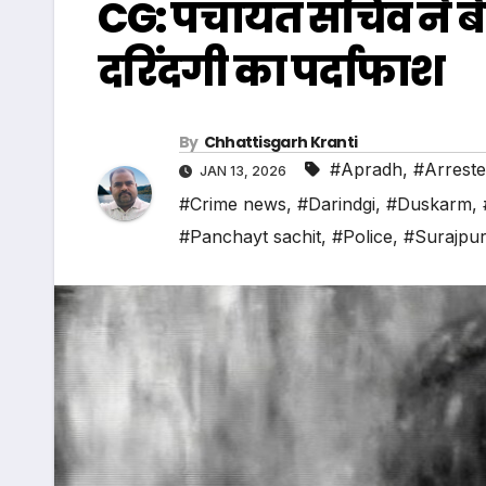
CG: पंचायत सचिव ने बेट
दरिंदगी का पर्दाफाश
By
Chhattisgarh Kranti
#Apradh
,
#Arrest
JAN 13, 2026
#Crime news
,
#Darindgi
,
#Duskarm
,
#Panchayt sachit
,
#Police
,
#Surajpu