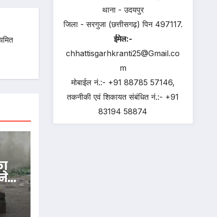
थाना - उदयपुर
जिला - सरगुजा (छत्तीसगढ़) पिन 497117.
ईमेल:-
ियमित
chhattisgarhkranti25@Gmail.co
m
मोबाईल नं.:- +91 88785 57146,
तकनीकी एवं शिकायत संबंधित नं.:- +91
83194 58874
का
ने