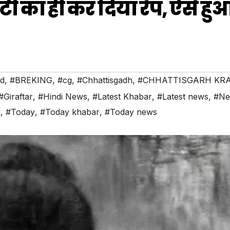
ी का ही कर दिया रेप, ऐसे हु
ed
,
#BREKING
,
#cg
,
#Chhattisgadh
,
#CHHATTISGARH KR
#Giraftar
,
#Hindi News
,
#Latest Khabar
,
#Latest news
,
#Ne
r
,
#Today
,
#Today khabar
,
#Today news