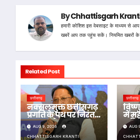
By
Chhattisgarh Krant
हमारी कोशिश इस वेबसाइट के माध्यम से आप 
खबरें आप तक पहुंच सकें। नियमित खबरों के
Related Post
छत्तीसगढ़
छत्तीसगढ़
नक्सलमुक्त छत्तीसगढ़
विष्ण
प्रगति के पथ पर निरंतर
में म
अग्रसर हो रहा
महिल
AUG 9, 2026
AUG 9
-मुख्यमंत्री साय
आत्म
आधा
CHHATTISGARH KRANTI
CHHATT