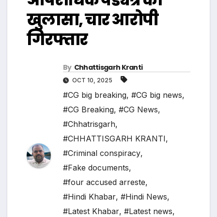
खुलासा, चार आरोपी
गिरफ्तार
By
Chhattisgarh Kranti
OCT 10, 2025
#CG big breaking
,
#CG big news
,
#CG Breaking
,
#CG News
,
#Chhatrisgarh
,
#CHHATTISGARH KRANTI
,
#Criminal conspiracy
,
#Fake documents
,
#four accused arreste
,
#Hindi Khabar
,
#Hindi News
,
#Latest Khabar
,
#Latest news
,