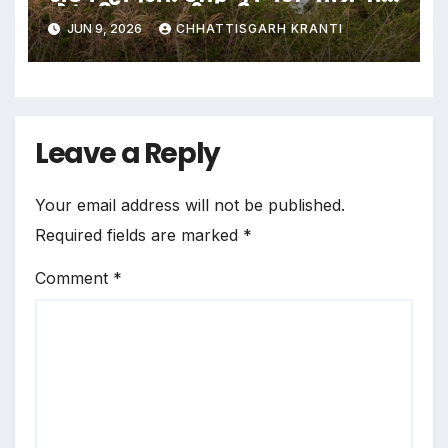
से भरी बस, कई यात्री हुए घायल…
JUN 9, 2026
CHHATTISGARH KRANTI
Leave a Reply
Your email address will not be published.
Required fields are marked
*
Comment
*