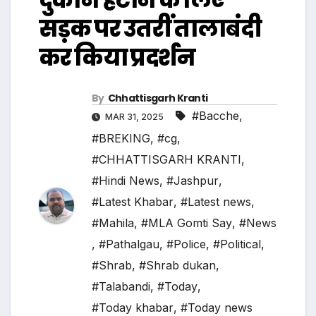
सड़क पर उतरीं तालाबंदी
कर किया प्रदर्शन
By
Chhattisgarh Kranti
#Bacche
,
MAR 31, 2025
#BREKING
,
#cg
,
#CHHATTISGARH KRANTI
,
#Hindi News
,
#Jashpur
,
#Latest Khabar
,
#Latest news
,
#Mahila
,
#MLA Gomti Say
,
#News
,
#Pathalgau
,
#Police
,
#Political
,
#Shrab
,
#Shrab dukan
,
#Talabandi
,
#Today
,
#Today khabar
,
#Today news