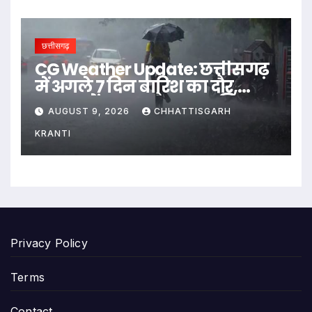
छत्तीसगढ़
CG Weather Update: छत्तीसगढ़
में अगले 7 दिन बारिश का दौर,
रायपुर में बदला मौसम का मिजाज;
AUGUST 9, 2026
CHHATTISGARH
भारी बारिश के आसार…
KRANTI
Privacy Policy
Terms
Contact