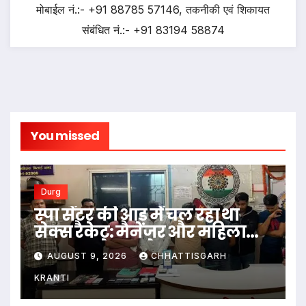
मोबाईल नं.:- +91 88785 57146, तकनीकी एवं शिकायत
संबंधित नं.:- +91 83194 58874
You missed
Durg
स्पा सेंटर की आड़ में चल रहा था
सेक्स रैकेट: मैनेजर और महिला
दलाल समेत 9 अरेस्ट…
AUGUST 9, 2026
CHHATTISGARH
KRANTI