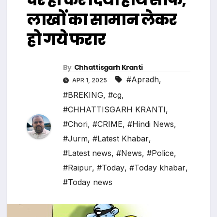
लाखों का सामान लेकर
हो गये फरार
By
Chhattisgarh Kranti
#Apradh
,
APR 1, 2025
#BREKING
,
#cg
,
#CHHATTISGARH KRANTI
,
#Chori
,
#CRIME
,
#Hindi News
,
#Jurm
,
#Latest Khabar
,
#Latest news
,
#News
,
#Police
,
#Raipur
,
#Today
,
#Today khabar
,
#Today news