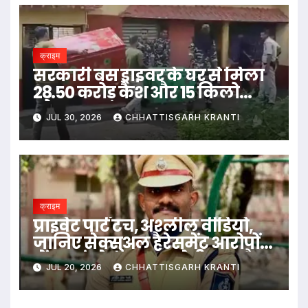
क्राइम
सरकारी बस ड्राइवर के घर से मिला
28.50 करोड़ कैश और 15 किलो
सोना
JUL 30, 2026
CHHATTISGARH KRANTI
क्राइम
प्राइवेट पार्ट टच, अश्लील वीडियो,
जानिए सेक्सुअल हैरेसमेंट आरोपों
में बुरा फंसे उदय कृष्ण रेड्डी IPS कौन
JUL 20, 2026
CHHATTISGARH KRANTI