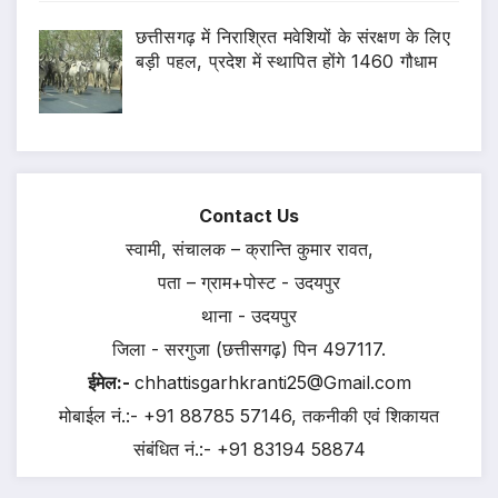
छत्तीसगढ़ में निराश्रित मवेशियों के संरक्षण के लिए
बड़ी पहल, प्रदेश में स्थापित होंगे 1460 गौधाम
Contact Us
स्वामी, संचालक – क्रान्ति कुमार रावत,
पता – ग्राम+पोस्ट - उदयपुर
थाना - उदयपुर
जिला - सरगुजा (छत्तीसगढ़) पिन 497117.
ईमेल:-
chhattisgarhkranti25@Gmail.com
मोबाईल नं.:- +91 88785 57146, तकनीकी एवं शिकायत
संबंधित नं.:- +91 83194 58874