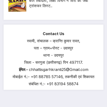
बंपर तबादला, शिक्षा विभाग ने जारी की जंबो
ट्रांसफर लिस्ट..
Contact Us
स्वामी, संचालक – क्रान्ति कुमार रावत,
पता – ग्राम+पोस्ट - उदयपुर
थाना - उदयपुर
जिला - सरगुजा (छत्तीसगढ़) पिन 497117.
ईमेल:-
chhattisgarhkranti25@Gmail.com
मोबाईल नं.:- +91 88785 57146, तकनीकी एवं शिकायत
संबंधित नं.:- +91 83194 58874