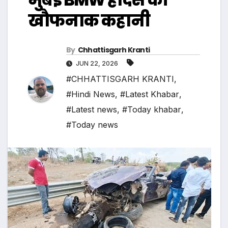
खौफनाक कहानी
By
Chhattisgarh Kranti
JUN 22, 2026
#CHHATTISGARH KRANTI
,
#Hindi News
,
#Latest Khabar
,
#Latest news
,
#Today khabar
,
#Today news