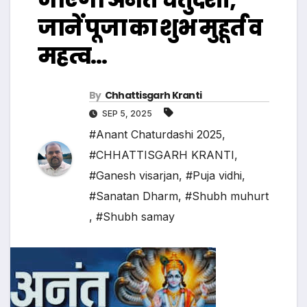
जानें पूजा का शुभ मुहूर्त व
महत्व…
By
Chhattisgarh Kranti
SEP 5, 2025
#Anant Chaturdashi 2025
,
#CHHATTISGARH KRANTI
,
#Ganesh visarjan
,
#Puja vidhi
,
#Sanatan Dharm
,
#Shubh muhurt
,
#Shubh samay