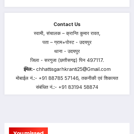
Contact Us
स्वामी, संचालक – क्रान्ति कुमार रावत,
पता – ग्राम+पोस्ट - उदयपुर
थाना - उदयपुर
जिला - सरगुजा (छत्तीसगढ़) पिन 497117.
ईमेल:-
chhattisgarhkranti25@Gmail.com
मोबाईल नं.:- +91 88785 57146, तकनीकी एवं शिकायत
संबंधित नं.:- +91 83194 58874
You missed