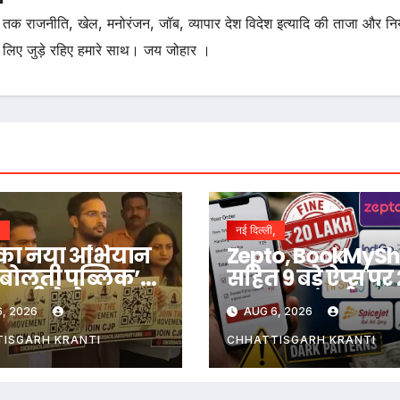
तक राजनीति, खेल, मनोरंजन, जॉब, व्यापार देश विदेश इत्यादि की ताजा और न
 लिए जुड़े रहिए हमारे साथ। जय जोहार ।
,
नई दिल्ली,
का नया अभियान
Zepto, BookMyS
ा बोलती पब्लिक’
सहित 9 बड़े ऐप्स पर
महीने से शुरू,
लाख का जुर्माना,
, 2026
AUG 6, 2026
 में Zen G से
जानिए क्या है माम
ी सीधा संवाद
ISGARH KRANTI
CHHATTISGARH KRANTI