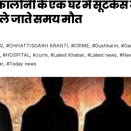
 कॉलोनी के एक घर में सूटकेस म
 ले जाते समय मौत
NG
,
#CHHATTISGARH KRANTI
,
#CRIME
,
#Dushkarm
,
#Ga
,
#HOSPITAL
,
#Jurm
,
#Latest Khabar
,
#Latest news
,
#Ne
ar
,
#Today news