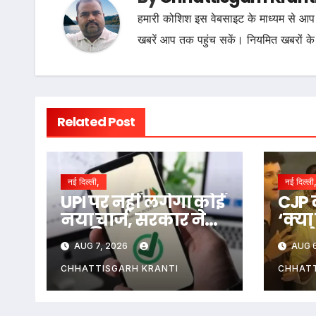
हमारी कोशिश इस वेबसाइट के माध्यम से आप 
खबरें आप तक पहुंच सकें। नियमित खबरों के
Related Post
नई दिल्ली,
नई दिल्ली
UPI पर नहीं लगेगा कोई
CJP 
नया चार्ज, सरकार ने
‘क्य
कर दिया साफ
अगले 
AUG 7, 2026
AUG 6
देशभर
करेग
CHHATTISGARH KRANTI
CHHATT