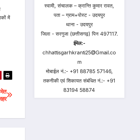
स्वामी, संचालक – क्रान्ति कुमार रावत,
ो
पता – ग्राम+पोस्ट - उदयपुर
ों में
थाना - उदयपुर
जिला - सरगुजा (छत्तीसगढ़) पिन 497117.
ईमेल:-
chhattisgarhkranti25@Gmail.co
m
मोबाईल नं.:- +91 88785 57146,
तकनीकी एवं शिकायत संबंधित नं.:- +91
83194 58874
मेत
लहर