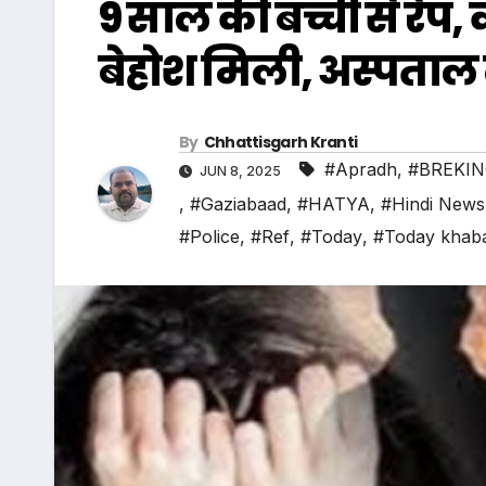
9 साल की बच्ची से रेप,
बेहोश मिली, अस्पताल
By
Chhattisgarh Kranti
#Apradh
,
#BREKI
JUN 8, 2025
,
#Gaziabaad
,
#HATYA
,
#Hindi News
#Police
,
#Ref
,
#Today
,
#Today khab